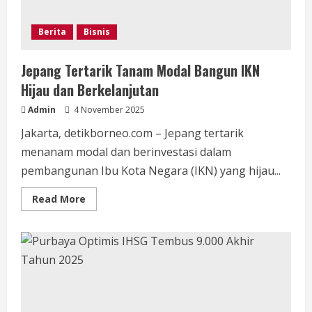
Ibu
Kota
Baru
Berita
Bisnis
Jepang Tertarik Tanam Modal Bangun IKN
Hijau dan Berkelanjutan
Admin
4 November 2025
Jakarta, detikborneo.com – Jepang tertarik
menanam modal dan berinvestasi dalam
pembangunan Ibu Kota Negara (IKN) yang hijau...
Read
Read More
more
about
Jepang
Tertarik
Tanam
Modal
Bangun
IKN
Hijau
dan
Berkelanjutan