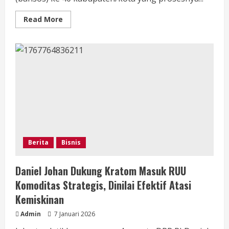
Read
Read More
more
about
Pemerintah
siap
Perluas
Digitalisasi
Bansos
ke-
40
Kabupaten
dan
Kota
Berita
Bisnis
Daniel Johan Dukung Kratom Masuk RUU
Komoditas Strategis, Dinilai Efektif Atasi
Kemiskinan
Admin
7 Januari 2026