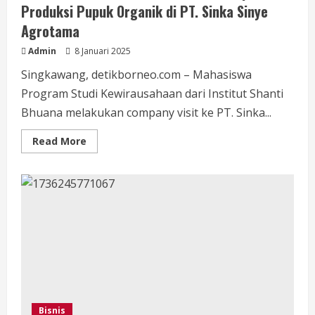
Produksi Pupuk Organik di PT. Sinka Sinye
Agrotama
Admin
8 Januari 2025
Singkawang, detikborneo.com – Mahasiswa
Program Studi Kewirausahaan dari Institut Shanti
Bhuana melakukan company visit ke PT. Sinka...
Read
Read More
more
about
Mahasiswa
Institut
Shanti
Bhuana
Eksplorasi
Produksi
Pupuk
Organik
di
PT.
Sinka
Sinye
Agrotama
Bisnis