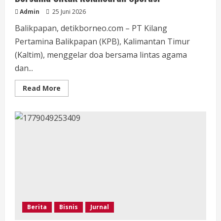
Admin
25 Juni 2026
Balikpapan, detikborneo.com – PT Kilang
Pertamina Balikpapan (KPB), Kalimantan Timur
(Kaltim), menggelar doa bersama lintas agama
dan...
Read
Read More
more
about
Kilang
Pertamina
Balikpapan
Gelar
doa
Bersama
Untuk
Kelancaran
Operasi
Berita
Bisnis
Jurnal