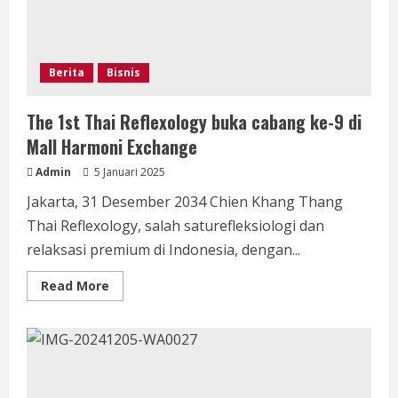
Kenaikan
PKB
dan
BBNKB
Berita
Bisnis
The 1st Thai Reflexology buka cabang ke-9 di
Mall Harmoni Exchange
Admin
5 Januari 2025
Jakarta, 31 Desember 2034 Chien Khang Thang
Thai Reflexology, salah saturefleksiologi dan
relaksasi premium di Indonesia, dengan...
Read
Read More
more
about
The
1st
Thai
Reflexology
buka
cabang
ke-