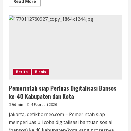
Read
Read More
more
about
Kabar
Gembira,
Pemkot
Singkawang
Kembangkan
Kawasan
Wisata
Terpadu
Berbasis
Agroeduwisata
dan
Edukasi
Lokal
Berita
Bisnis
Pemerintah siap Perluas Digitalisasi Bansos
ke-40 Kabupaten dan Kota
Admin
4 Februari 2026
Jakarta, detikborneo.com – Pemerintah siap
memperluas uji coba digitalisasi bantuan sosial
(bansos) ke 40 kabupaten/kota yang prosesnya...