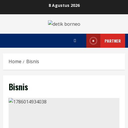
Skip
8 Agustus 2026
to
content
PARTNER
Home
Bisnis
Bisnis