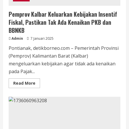
Pemprov Kalbar Keluarkan Kebijakan Insentif
Fiskal, Pastikan Tak Ada Kenaikan PKB dan
BBNKB
Admin
7 Januari 2025
Pontianak, detikborneo.com – Pemerintah Provinsi
(Pemprov) Kalimantan Barat (Kalbar)
mengeluarkan kebijakan agar tidak ada kenaikan
pada Pajak...
Read
Read More
more
about
Pemprov
Kalbar
Keluarkan
Kebijakan
Insentif
Fiskal,
Pastikan
Tak
Ada