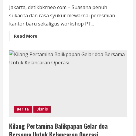
Jakarta, detikbkrneo com – Suasana penuh
sukacita dan rasa syukur mewarnai peresmian
kantor baru sekaligus workshop PT...
Read
Read More
more
about
PT
Banyuke
Persada
Teknik
Resmikan
Kantor
Baru
dan
Workshop,
Perkuat
Komitmen
Dukung
Pelayanan
Sosial
Berita
Bisnis
Kilang Pertamina Balikpapan Gelar doa
Bersama Untuk Kelancaran Operasi