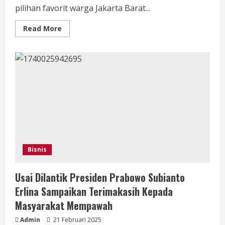
pilihan favorit warga Jakarta Barat...
Read
Read More
more
about
Bukber
di
Ayam
Penyet
Mas
Jan,
Ramai
Pengunjung
dan
Penuh
Kehangatan
Bisnis
Usai Dilantik Presiden Prabowo Subianto
Erlina Sampaikan Terimakasih Kepada
Masyarakat Mempawah
Admin
21 Februari 2025