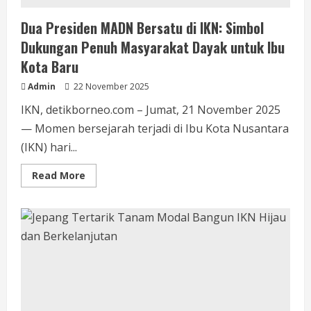
Dua Presiden MADN Bersatu di IKN: Simbol
Dukungan Penuh Masyarakat Dayak untuk Ibu
Kota Baru
Admin
22 November 2025
IKN, detikborneo.com – Jumat, 21 November 2025
— Momen bersejarah terjadi di Ibu Kota Nusantara
(IKN) hari...
Read
Read More
more
about
Dua
Presiden
MADN
Bersatu
di
IKN:
Simbol
Dukungan
Penuh
Masyarakat
Dayak
untuk