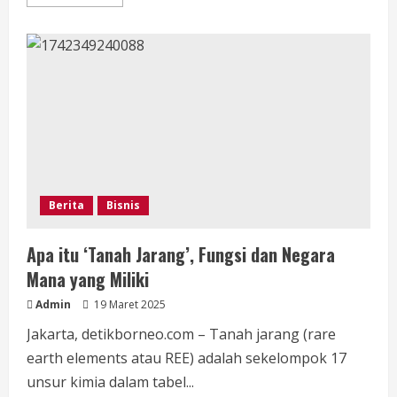
more
about
Prabowo
Ungkap
Temuan
Tanah
Jarang
Bernilai
Ratusan
Triliun
di
Babel
Berita
Bisnis
Apa itu ‘Tanah Jarang’, Fungsi dan Negara
Mana yang Miliki
Admin
19 Maret 2025
Jakarta, detikborneo.com – Tanah jarang (rare
earth elements atau REE) adalah sekelompok 17
unsur kimia dalam tabel...