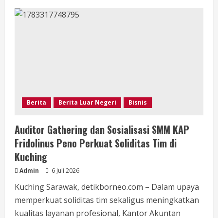
Prabowo
Kaget
Jumlah
BUMN
Capai
1.077
Entitas,
Target
Tutup
800
Perusahaan
Tak
Efisien
Hingga
Akhir
Berita
Berita Luar Negeri
Bisnis
2026
Auditor Gathering dan Sosialisasi SMM KAP
Fridolinus Peno Perkuat Soliditas Tim di
Kuching
Admin
6 Juli 2026
Kuching Sarawak, detikborneo.com – Dalam upaya
memperkuat soliditas tim sekaligus meningkatkan
kualitas layanan profesional, Kantor Akuntan