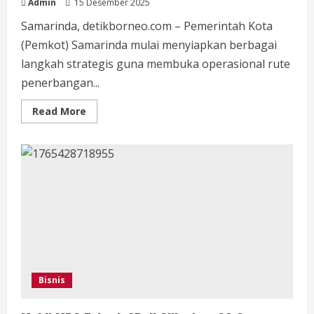
Admin
15 Desember 2025
Samarinda, detikborneo.com – Pemerintah Kota
(Pemkot) Samarinda mulai menyiapkan berbagai
langkah strategis guna membuka operasional rute
penerbangan...
Read
Read More
more
about
Pemkot
Samarinda-
IKN
Bersiap
Buka
Penerbangan
Samarinda-
Kuala
Lumpur
Bisnis