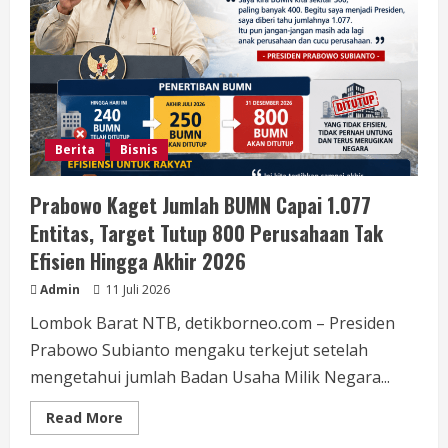
Perempuan
dalam
Kesehatan
Keluarga
melalui
Edukasi
TOGA
dan
Herbal
Berita
Bisnis
Prabowo Kaget Jumlah BUMN Capai 1.077
Entitas, Target Tutup 800 Perusahaan Tak
Efisien Hingga Akhir 2026
Admin
11 Juli 2026
Lombok Barat NTB, detikborneo.com – Presiden
Prabowo Subianto mengaku terkejut setelah
mengetahui jumlah Badan Usaha Milik Negara...
Read
Read More
more
about