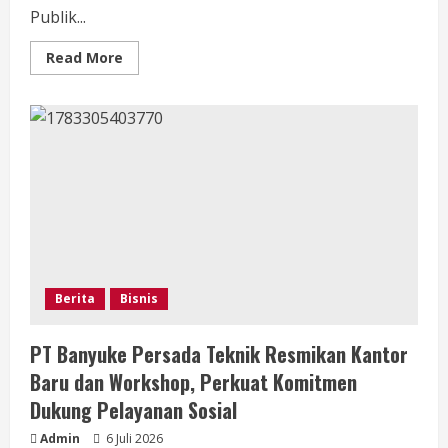
Publik...
Read
Read More
more
about
Auditor
Gathering
dan
Sosialisasi
SMM
KAP
Fridolinus
Peno
Perkuat
Soliditas
Tim
di
Kuching
Berita
Bisnis
PT Banyuke Persada Teknik Resmikan Kantor
Baru dan Workshop, Perkuat Komitmen
Dukung Pelayanan Sosial
Admin
6 Juli 2026