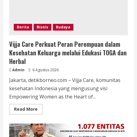
Berita
Bisnis
Budaya
Vijja Care Perkuat Peran Perempuan dalam
Kesehatan Keluarga melalui Edukasi TOGA dan
Herbal
Admin
6 Agustus 2026
Jakarta, detikborneo.com – Vijja Care, komunitas
kesehatan Indonesia yang mengusung visi
Empowering Women as the Heart of...
Read
Read More
more
about
Vijja
Care
Perkuat
Peran