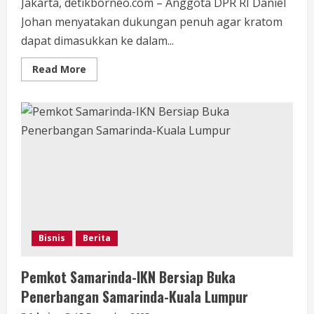
Jakarta, detikborneo.com – Anggota DPR RI Daniel
Johan menyatakan dukungan penuh agar kratom
dapat dimasukkan ke dalam...
Read
Read More
more
about
Daniel
Johan
Dukung
Kratom
Masuk
RUU
Komoditas
Strategis,
Dinilai
Efektif
Atasi
Kemiskinan
Bisnis
Berita
Pemkot Samarinda-IKN Bersiap Buka
Penerbangan Samarinda-Kuala Lumpur