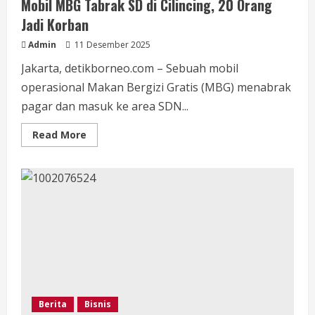
Mobil MBG Tabrak SD di Cilincing, 20 Orang
Jadi Korban
Admin
11 Desember 2025
Jakarta, detikborneo.com – Sebuah mobil
operasional Makan Bergizi Gratis (MBG) menabrak
pagar dan masuk ke area SDN...
Read
Read More
more
about
Mobil
MBG
Tabrak
SD
di
Cilincing,
20
Orang
Jadi
Korban
Berita
Bisnis