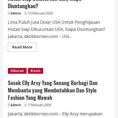
Diuntungkan?
Admin
10 Februari 2025
Lima Puluh Juta Dolar USA Untuk Penghijauan
Hutan Siap Dikucurkan UEA, Siapa Diuntungkan?
Jakarta, detikborneo.com – Uni...
Read
Read More
more
about
Lima
Puluh
Juta
Dolar
Hiburan
Bisnis
US
Untuk
Penghijauan
Sosok Elly Arsy Yang Senang Berbagi Dan
Hutan
Siap
Membantu yang Membutuhkan Dan Style
Dikucurkan
UEA,
Fashion Yang Mewah
Siapa
Diuntungkan?
Admin
7 Februari 2025
Jakarta, detikborneo.com – Elly Arsy merupakan