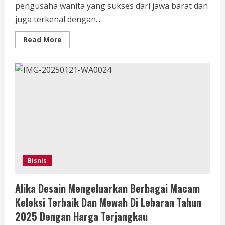
pengusaha wanita yang sukses dari jawa barat dan
juga terkenal dengan...
Read
Read More
more
about
Sosok
Elly
Arsy
Yang
Senang
Berbagi
Dan
Membantu
yang
Membutuhkan
Dan
Style
Fashion
Yang
Mewah
Bisnis
Alika Desain Mengeluarkan Berbagai Macam
Keleksi Terbaik Dan Mewah Di Lebaran Tahun
2025 Dengan Harga Terjangkau