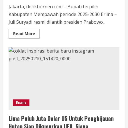
Jakarta, detikborneo.com – Bupati terpilih
Kabupaten Mempawah periode 2025-2030 Erlina –
Juli Suryadi resmi dilantik presiden Prabowo...
Read
Read More
more
about
Usai
Dilantik
Presiden
Prabowo
Subianto
Erlina
Sampaikan
Terimakasih
Kepada
Masyarakat
Mempawah
Bisnis
Lima Puluh Juta Dolar US Untuk Penghijauan
Hutan Siap Dikucurkan UEA, Siapa