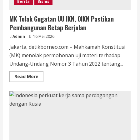
Berita
Bisnis
MK Tolak Gugatan UU IKN, OIKN Pastikan
Pembangunan Betap Berjalan
Admin
16 Mei 2026
Jakarta, detikborneo.com – Mahkamah Konstitusi
(MK) menolak permohonan uji materi terhadap
Undang-Undang Nomor 3 Tahun 2022 tentang...
Read
Read More
more
about
MK
Tolak
Gugatan
UU
IKN,
OIKN
Pastikan
Pembangunan
Betap
Berjalan