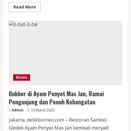
Read
Read More
more
about
Apa
itu
‘Tanah
Jarang’,
Fungsi
dan
Negara
Mana
yang
Miliki
Bisnis
Bukber di Ayam Penyet Mas Jan, Ramai
Pengunjung dan Penuh Kehangatan
Admin
10 Maret 2025
Jakarta, detikborneo.com – Restoran Sambel
Gledek Ayam Penyet Mas Jan kembali menjadi