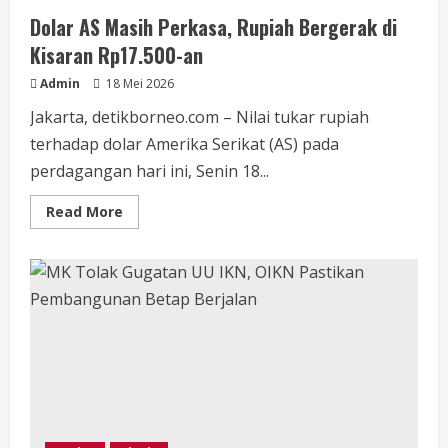
Dolar AS Masih Perkasa, Rupiah Bergerak di
Kisaran Rp17.500-an
Admin
18 Mei 2026
Jakarta, detikborneo.com – Nilai tukar rupiah
terhadap dolar Amerika Serikat (AS) pada
perdagangan hari ini, Senin 18...
Read
Read More
more
about
Dolar
AS
Masih
Perkasa,
Rupiah
Bergerak
di
Kisaran
Rp17.500-
an