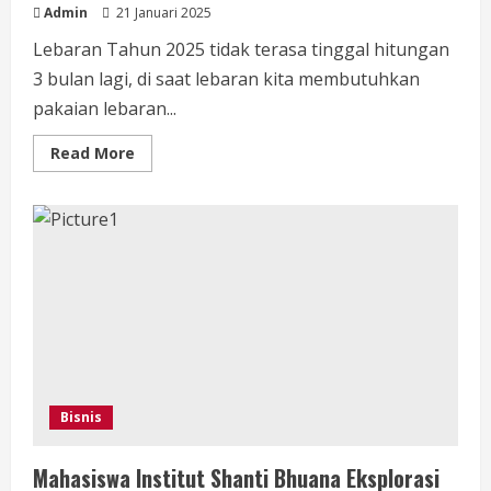
Admin
21 Januari 2025
Lebaran Tahun 2025 tidak terasa tinggal hitungan
3 bulan lagi, di saat lebaran kita membutuhkan
pakaian lebaran...
Read
Read More
more
about
Alika
Desain
Mengeluarkan
Berbagai
Macam
Keleksi
Terbaik
Dan
Mewah
Di
Lebaran
Tahun
2025
Dengan
Harga
Bisnis
Terjangkau
Mahasiswa Institut Shanti Bhuana Eksplorasi