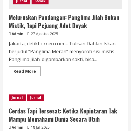
Jurnal
Sosok
Meluruskan Pandangan: Panglima Jilah Bukan
Mistik, Tapi Pejuang Adat Dayak
Admin
27 Agustus 2025
Jakarta, detikborneo.com – Tulisan Dahlan Iskan
berjudul “Panglima Merah” menyoroti sisi mistis
Panglima Jilah: digambarkan sakti, bisa...
Read
Read More
more
about
Meluruskan
Pandangan:
Panglima
Jilah
Jurnal
Jurnal
Bukan
Mistik,
Tapi
Cerdas Tapi Tersesat: Ketika Kepintaran Tak
Pejuang
Adat
Mampu Memahami Dunia Secara Utuh
Dayak
Admin
18 Juli 2025