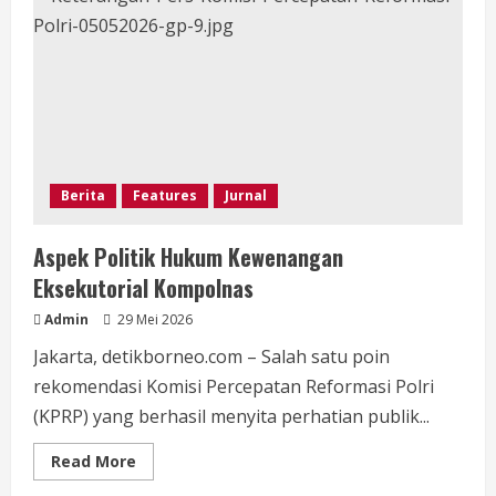
Kabupaten
Tangerang
Ucapkan
Selamat
HUT
Bhayangkara
ke-
80,
Apresiasi
Pengabdian
Polri
Berita
Features
Jurnal
Aspek Politik Hukum Kewenangan
Eksekutorial Kompolnas
Admin
29 Mei 2026
Jakarta, detikborneo.com – Salah satu poin
rekomendasi Komisi Percepatan Reformasi Polri
(KPRP) yang berhasil menyita perhatian publik...
Read
Read More
more
about