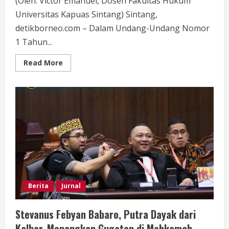
(Oleh: Victor Emanuel, Dosen Fakultas Hukum
Universitas Kapuas Sintang) Sintang,
detikborneo.com – Dalam Undang-Undang Nomor
1 Tahun...
Read
Read More
more
about
KUHP
Baru
Akui
Sanksi
Adat,
Akademisi
Unka
Sintang
Dorong
Pemda
Susun
Perda
untuk
Legitimasi
Hukuman
Berita
Jurnal
Adat
yang
Masih
Stevanus Febyan Babaro, Putra Dayak dari
Berlaku
Kalbar, Menangkan Gugatan di Mahkamah