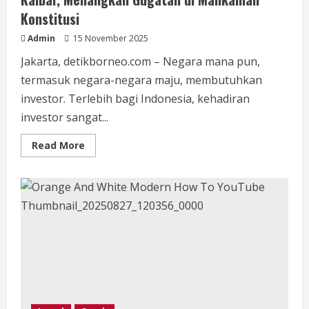
Konstitusi
Admin
15 November 2025
Jakarta, detikborneo.com – Negara mana pun,
termasuk negara-negara maju, membutuhkan
investor. Terlebih bagi Indonesia, kehadiran
investor sangat...
Read
Read More
more
about
Stevanus
Febyan
Babaro,
Putra
Dayak
dari
Kalbar,
Menangkan
Gugatan
di
Mahkamah
Konstitusi