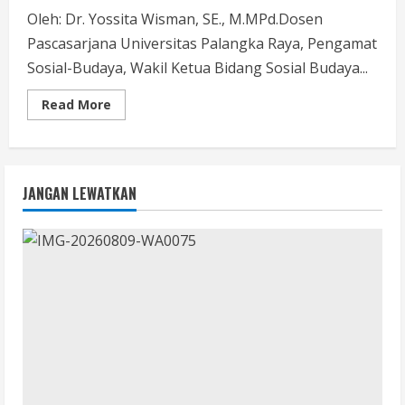
Oleh: Dr. Yossita Wisman, SE., M.MPd.Dosen
Pascasarjana Universitas Palangka Raya, Pengamat
Sosial-Budaya, Wakil Ketua Bidang Sosial Budaya...
Read
Read More
more
about
Cerdas
Tapi
Tersesat:
Ketika
JANGAN LEWATKAN
Kepintaran
Tak
Mampu
Memahami
Dunia
Secara
Utuh