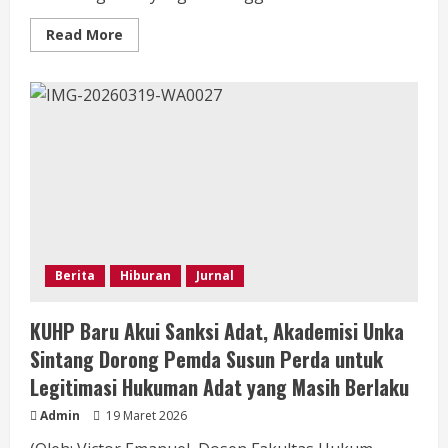
Read
Read More
more
about
Family
Gathering
FDKJ
Jakbar
2026,
Pererat
Solidaritas
Warga
Dayak
di
Tanah
Rantau
Berita
Hiburan
Jurnal
KUHP Baru Akui Sanksi Adat, Akademisi Unka
Sintang Dorong Pemda Susun Perda untuk
Legitimasi Hukuman Adat yang Masih Berlaku
Admin
19 Maret 2026