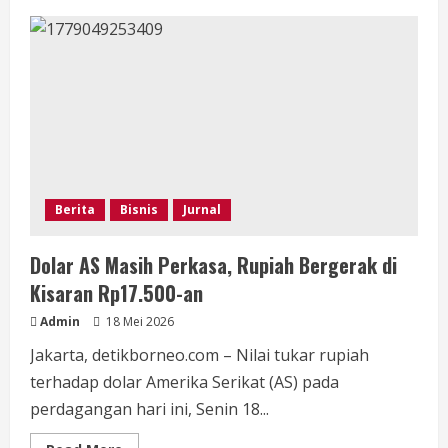
Aspek
Politik
Hukum
Kewenangan
Eksekutorial
Kompolnas
Berita
Bisnis
Jurnal
Dolar AS Masih Perkasa, Rupiah Bergerak di
Kisaran Rp17.500-an
Admin
18 Mei 2026
Jakarta, detikborneo.com – Nilai tukar rupiah
terhadap dolar Amerika Serikat (AS) pada
perdagangan hari ini, Senin 18...