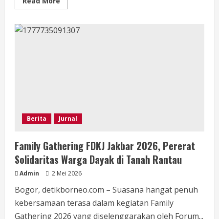
Read
Read More
more
about
Dolar
AS
Masih
Perkasa,
Rupiah
Bergerak
di
Kisaran
Rp17.500-
an
Berita
Jurnal
Family Gathering FDKJ Jakbar 2026, Pererat
Solidaritas Warga Dayak di Tanah Rantau
Admin
2 Mei 2026
Bogor, detikborneo.com – Suasana hangat penuh
kebersamaan terasa dalam kegiatan Family
Gathering 2026 yang diselenggarakan oleh Forum...