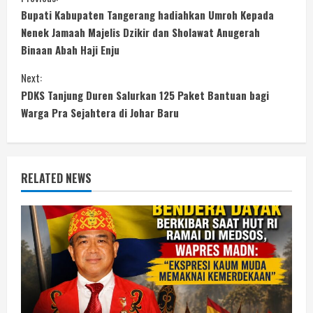
C
Bupati Kabupaten Tangerang hadiahkan Umroh Kepada
o
Nenek Jamaah Majelis Dzikir dan Sholawat Anugerah
Binaan Abah Haji Enju
n
Next:
t
PDKS Tanjung Duren Salurkan 125 Paket Bantuan bagi
i
Warga Pra Sejahtera di Johar Baru
n
u
RELATED NEWS
e
R
e
a