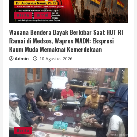
d
i
Berita
Jurnal
n
Wacana Bendera Dayak Berkibar Saat HUT RI
Ramai di Medsos, Wapres MADN: Ekspresi
g
Kaum Muda Memaknai Kemerdekaan
Admin
10 Agustus 2026
Berita