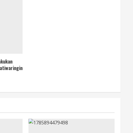
akukan
atiwaringin