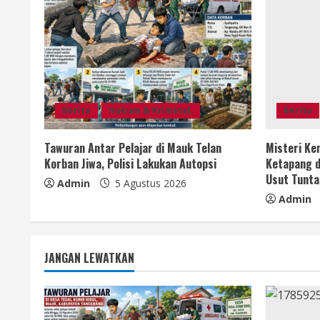
n
u
e
R
e
Berita
Hukum & Kriminal,
Berita
a
Tawuran Antar Pelajar di Mauk Telan
Misteri Ke
Korban Jiwa, Polisi Lakukan Autopsi
Ketapang d
d
Usut Tunta
Admin
5 Agustus 2026
Admin
i
n
JANGAN LEWATKAN
g