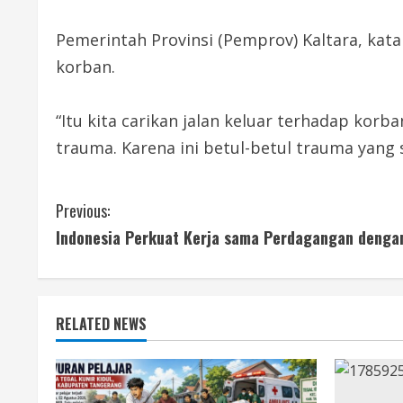
Pemerintah Provinsi (Pemprov) Kaltara, ka
korban.
“Itu kita carikan jalan keluar terhadap ko
trauma. Karena ini betul-betul trauma yang
C
Previous:
Indonesia Perkuat Kerja sama Perdagangan denga
o
n
t
RELATED NEWS
i