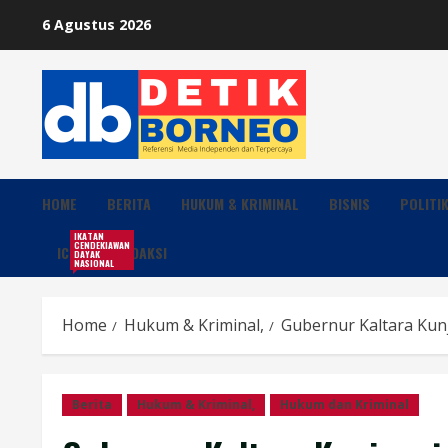
Skip
6 Agustus 2026
to
content
HOME
BERITA
HUKUM & KRIMINAL
BISNIS
POLITI
IKATAN
CENDEKIAWAN
ICDN
REDAKSI
DAYAK
NASIONAL
Home
Hukum & Kriminal,
Gubernur Kaltara Kun
Berita
Hukum & Kriminal,
Hukum dan Kriminal