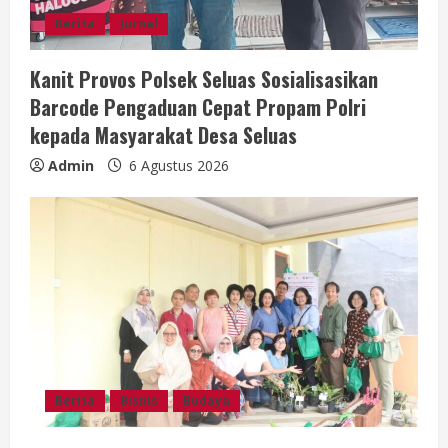
d
Berita
Jurnal
i
Kanit Provos Polsek Seluas Sosialisasikan
n
Barcode Pengaduan Cepat Propam Polri
g
kepada Masyarakat Desa Seluas
Admin
6 Agustus 2026
Berita
Bisnis
Budaya