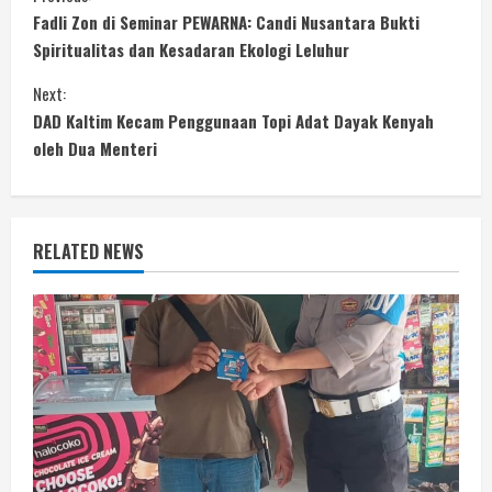
C
Fadli Zon di Seminar PEWARNA: Candi Nusantara Bukti
o
Spiritualitas dan Kesadaran Ekologi Leluhur
n
Next:
DAD Kaltim Kecam Penggunaan Topi Adat Dayak Kenyah
t
oleh Dua Menteri
i
n
RELATED NEWS
u
e
R
e
a