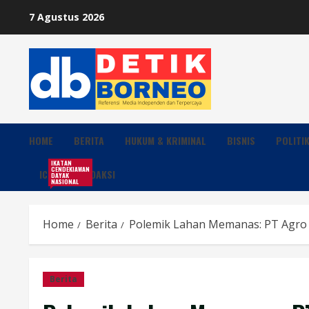
Skip
7 Agustus 2026
to
content
HOME
BERITA
HUKUM & KRIMINAL
BISNIS
POLITI
IKATAN
CENDEKIAWAN
ICDN
REDAKSI
DAYAK
NASIONAL
Home
Berita
Polemik Lahan Memanas: PT Agro 
Berita