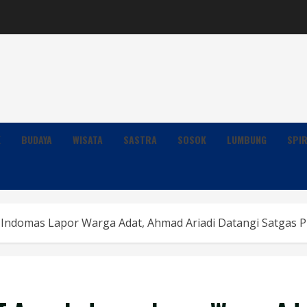
K
BUDAYA
WISATA
SASTRA
SOSOK
LUMBUNG
SPIR
Indomas Lapor Warga Adat, Ahmad Ariadi Datangi Satgas 