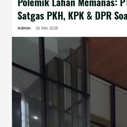
Polemik Lahan Memanas: PT
Satgas PKH, KPK & DPR So
Admin
26 Mei 2026