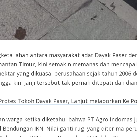
ngketa lahan antara masyarakat adat Dayak Paser de
antan Timur, kini semakin memanas dan mencapai p
hektar yang dikuasai perusahaan sejak tahun 2006 de
 kini janji tersebut tak pernah ditepati dan diang
Protes Tokoh Dayak Paser, Lanjut melaporkan Ke Pol
 warga ketika diketahui bahwa PT Agro Indomas ju
l Bendungan IKN. Nilai ganti rugi yang diterima pe