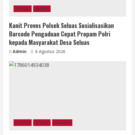
d
Berita
Jurnal
i
Kanit Provos Polsek Seluas Sosialisasikan
n
Barcode Pengaduan Cepat Propam Polri
g
kepada Masyarakat Desa Seluas
Admin
6 Agustus 2026
Berita
Bisnis
Budaya