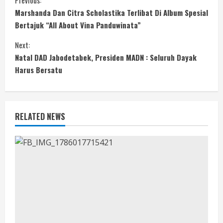
C
Previous:
Marshanda Dan Citra Scholastika Terlibat Di Album Spesial
o
Bertajuk “All About Vina Panduwinata”
n
Next:
Natal DAD Jabodetabek, Presiden MADN : Seluruh Dayak
t
Harus Bersatu
i
n
RELATED NEWS
u
e
R
e
a