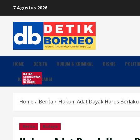
Skip
7 Agustus 2026
to
content
HOME
BERITA
HUKUM & KRIMINAL
BISNIS
POLITI
IKATAN
CENDEKIAWAN
ICDN
REDAKSI
DAYAK
NASIONAL
Home
Berita
Hukum Adat Dayak Harus Berlaku
Berita
Budaya