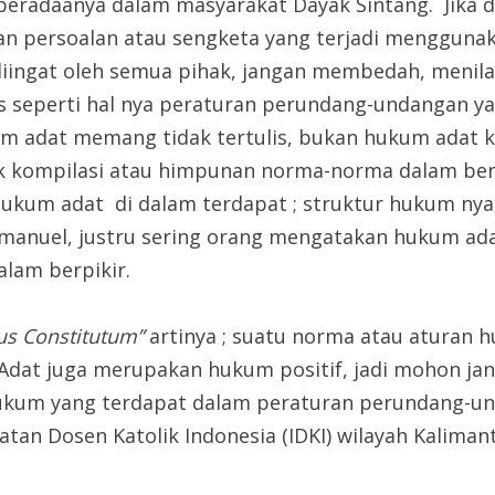
beradaanya dalam masyarakat Dayak Sintang. Jika 
an persoalan atau sengketa yang terjadi menggun
diingat oleh semua pihak, jangan membedah, menil
is seperti hal nya peraturan perundang-undangan y
um adat memang tidak tertulis, bukan hukum adat ka
 kompilasi atau himpunan norma-norma dalam bent
hukum adat di dalam terdapat ; struktur hukum nya
Emanuel, justru sering orang mengatakan hukum ada
alam berpikir.
Ius Constitutum”
artinya ; suatu norma atau aturan 
Adat juga merupakan hukum positif, jadi mohon j
 hukum yang terdapat dalam peraturan perundang-u
tan Dosen Katolik Indonesia (IDKI) wilayah Kalimanta