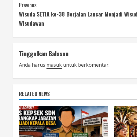
C
Previous:
Wisuda SETIA ke-38 Berjalan Lancar Menjadi Wisud
o
Wisudawan
n
t
Tinggalkan Balasan
i
Anda harus
masuk
untuk berkomentar.
n
u
e
RELATED NEWS
R
e
a