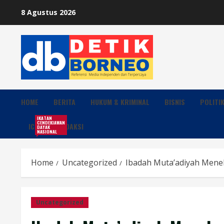
Skip
8 Agustus 2026
to
content
HOME
BERITA
HUKUM & KRIMINAL
BISNIS
POLITI
IKATAN
CENDEKIAWAN
ICDN
REDAKSI
DAYAK
NASIONAL
Home
Uncategorized
Ibadah Muta’adiyah Mene
Uncategorized