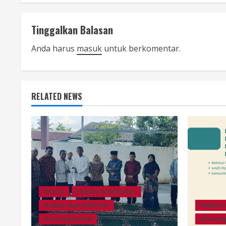
n
t
Tinggalkan Balasan
i
Anda harus
masuk
untuk berkomentar.
n
u
RELATED NEWS
e
R
e
a
Berita
Hukum & Kriminal,
d
Hukum dan Kriminal
Hukum &
i
Uncategorized
Uncate