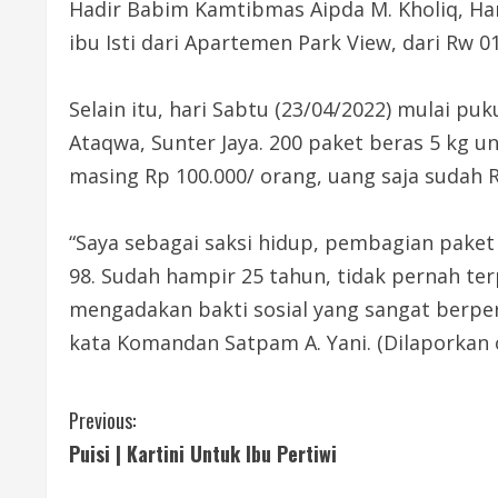
Hadir Babim Kamtibmas Aipda M. Kholiq, H
ibu Isti dari Apartemen Park View, dari Rw 0
Selain itu, hari Sabtu (23/04/2022) mulai pu
Ataqwa, Sunter Jaya. 200 paket beras 5 kg u
masing Rp 100.000/ orang, uang saja sudah R
“Saya sebagai saksi hidup, pembagian paket
98. Sudah hampir 25 tahun, tidak pernah te
mengadakan bakti sosial yang sangat berperik
kata Komandan Satpam A. Yani. (Dilaporkan 
C
Previous:
Puisi | Kartini Untuk Ibu Pertiwi
o