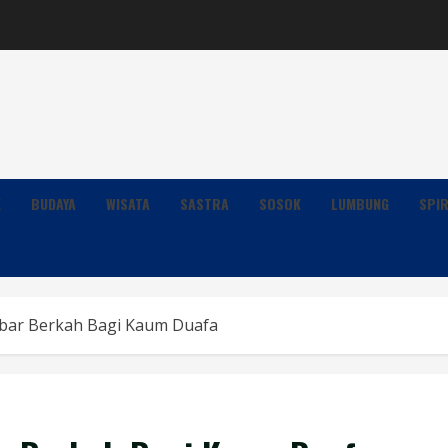
K
BUDAYA
WISATA
SASTRA
SOSOK
LUMBUNG
SPIR
bar Berkah Bagi Kaum Duafa