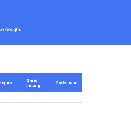
ke Google.
Garis
elepon
Garis bujur
lintang