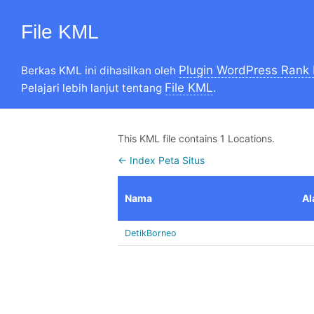
File KML
Plugin WordPress Rank
Berkas KML ini dihasilkan oleh
File KML
Pelajari lebih lanjut tentang
.
This KML file contains 1 Locations.
← Index Peta Situs
Nama
Al
DetikBorneo