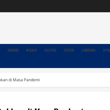
K
BUDAYA
WISATA
SASTRA
SOSOK
LUMBUNG
SPIR
hkan di Masa Pandemi