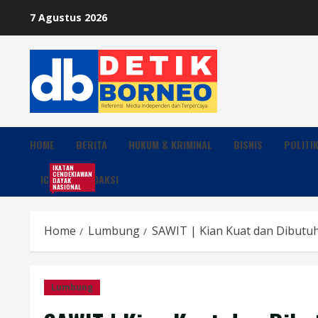
Skip
7 Agustus 2026
to
content
HOME
BERITA
HUKUM & KRIMINAL
BISNIS
POLITI
IKATAN
CENDEKIAWAN
ICDN
REDAKSI
DAYAK
NASIONAL
Home
Lumbung
SAWIT | Kian Kuat dan Dibutu
Lumbung