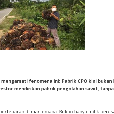
ya mengamati fenomena ini: Pabrik CPO kini bukan 
vestor mendirikan pabrik pengolahan sawit, tanp
 bertebaran di mana-mana. Bukan hanya milik perus