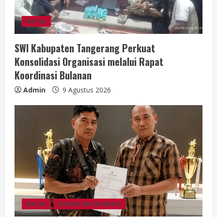
a
Berita
d
i
SWI Kabupaten Tangerang Perkuat
Konsolidasi Organisasi melalui Rapat
n
Koordinasi Bulanan
g
Admin
9 Agustus 2026
Berita
Hukum dan Kriminal