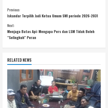
C
Previous:
Iskandar Terpilih Jadi Ketua Umum SWI periode 2026-2031
o
Next:
n
Menjaga Batas Api: Mengapa Pers dan LSM Tidak Boleh
“Selingkuh” Peran
t
i
n
RELATED NEWS
u
e
R
e