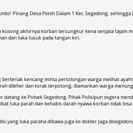
 Ambo’ Pinang Desa Peniti Dalam 1 Kec. Segedong, sehing
n kosong akhirnya korban tersungkur kena senjata tajam 
an dan luka tusuk pada tangan kiri.
g berteriak kencang minta pertolongan warga melihat aya
 parah dileher dan torak terpotong, diamankan warga menun
por datang ke Polsek Segedong. Pihak Polisipun segera m
bat luka parah dan kehabis darah nyawa korban tidak bisa
si yang luka paraha dibawa juga ke dokter Jaga disegedong