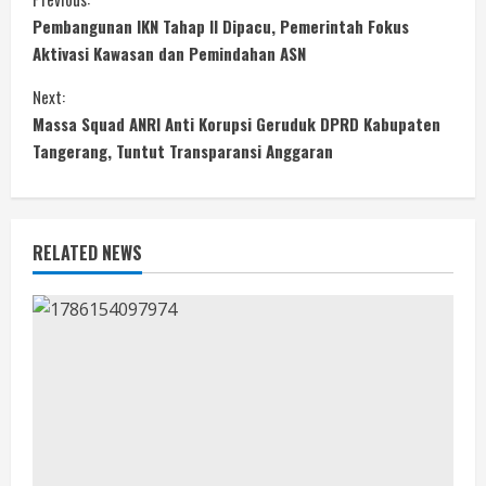
C
Pembangunan IKN Tahap II Dipacu, Pemerintah Fokus
o
Aktivasi Kawasan dan Pemindahan ASN
n
Next:
Massa Squad ANRI Anti Korupsi Geruduk DPRD Kabupaten
t
Tangerang, Tuntut Transparansi Anggaran
i
n
RELATED NEWS
u
e
R
e
a