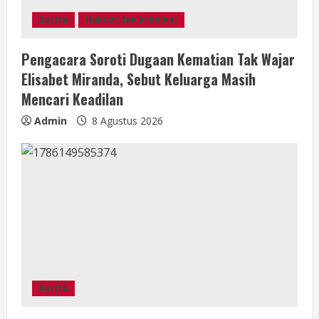
d
Berita
Hukum dan Kriminal
i
Pengacara Soroti Dugaan Kematian Tak Wajar
n
Elisabet Miranda, Sebut Keluarga Masih
g
Mencari Keadilan
Admin
8 Agustus 2026
Berita