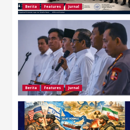
Berita
Features
Jurnal
Berita
Features
Jurnal