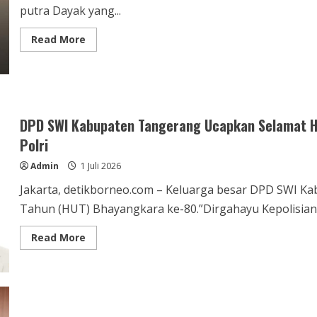
putra Dayak yang...
Read
Read More
more
about
Anak
Petani
dari
Pedalaman
Kapuas
Hulu
DPD SWI Kabupaten Tangerang Ucapkan Selamat H
Ini
Menjadi
Polri
Gubernur
Dayak
Admin
1 Juli 2026
Pertama
Kalimantan
Barat,
Jakarta, detikborneo.com – Keluarga besar DPD SWI K
Namun
Karier
Tahun (HUT) Bhayangkara ke-80.”Dirgahayu Kepolisian.
Politiknya
Berakhir
Tragis
Read
Read More
more
about
DPD
SWI
Kabupaten
Tangerang
Ucapkan
Selamat