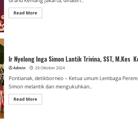
Grand Kemang Jakarta, dihadiri...
Read
Read More
more
about
11
Poin
Resolusi
dan
Rekomendasi
Rembuk
Budaya
Dayak
Ir Nyelong Inga Simon Lantik Trivina, SST, M.Kes
Borneo
di
Admin
29 Oktober 2024
Jakarta
Pontianak, detikborneo – Ketua umum Lembaga Peremp
Simon melantik dan mengukuhkan...
Read
Read More
more
about
Ir
Nyelong
Inga
Simon
Lantik
Trivina,
SST,