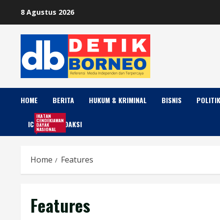
Skip
8 Agustus 2026
to
content
HOME
BERITA
HUKUM & KRIMINAL
BISNIS
POLITI
IKATAN
CENDEKIAWAN
ICDN
REDAKSI
DAYAK
NASIONAL
Home
Features
Features