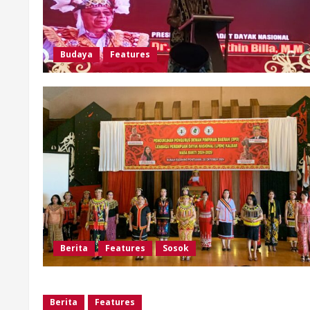
Budaya
Features
Berita
Features
Sosok
Berita
Features