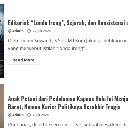
Editorial: “Londo Ireng”, Sejarah, dan Konsistensi 
Admin
27 Juli 2026
Oleh : Imam Suwandi, S.Sos.,M.I.Kom Jakarta, detikbor
yang menyebut istilah “londo ireng”...
Read
Read More
more
about
Editorial:
“Londo
Ireng”,
Sejarah,
dan
Konsistensi
dalam
Anak Petani dari Pedalaman Kapuas Hulu Ini Menj
Politik
Barat, Namun Karier Politiknya Berakhir Tragis
Admin
7 Juli 2026
Pontianak, detikborneo.com – Dari sebuah desa kecil d