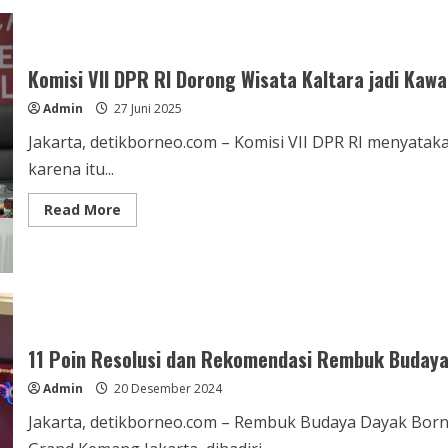
Paran
Sakiu
Melaunching
buku
dalam
Komisi VII DPR RI Dorong Wisata Kaltara jadi Kaw
suasana
perayaan
Admin
27 Juni 2025
Natal
2025
Jakarta, detikborneo.com – Komisi VII DPR RI menyataka
karena itu...
Read
Read More
more
about
Komisi
VII
DPR
RI
Dorong
Wisata
Kaltara
jadi
11 Poin Resolusi dan Rekomendasi Rembuk Budaya
Kawasan
Geopark
Admin
20 Desember 2024
Dunia
Jakarta, detikborneo.com – Rembuk Budaya Dayak Borne