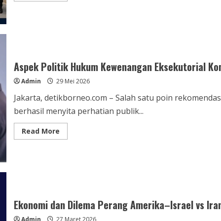
about
Kesbangpol
Kabupaten
Tangerang
Tegaskan
Keberadaan
SWI
Telah
Tercatat
Aspek Politik Hukum Kewenangan Eksekutorial K
Resmi.
Admin
29 Mei 2026
Jakarta, detikborneo.com – Salah satu poin rekomendas
berhasil menyita perhatian publik...
Read
Read More
more
about
Aspek
Politik
Hukum
Kewenangan
Eksekutorial
Kompolnas
Ekonomi dan Dilema Perang Amerika–Israel vs Ira
Admin
27 Maret 2026