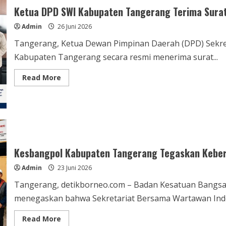
HUT
Ketua DPD SWI Kabupaten Tangerang Terima Sura
Bhayangkara
ke-
Admin
26 Juni 2026
80,
Apresiasi
Pengabdian
Tangerang, Ketua Dewan Pimpinan Daerah (DPD) Sekre
Polri
Kabupaten Tangerang secara resmi menerima surat...
Read
Read More
more
about
Ketua
DPD
SWI
Kabupaten
Tangerang
Terima
Surat
Pengakuan
Kesbangpol Kabupaten Tangerang Tegaskan Keber
Resmi
dari
Admin
23 Juni 2026
Kesbangpol
Tangerang, detikborneo.com – Badan Kesatuan Bangsa
menegaskan bahwa Sekretariat Bersama Wartawan Indo
Read
Read More
more