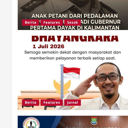
Berita
Features
Sosok
Berita
Features
Jurnal