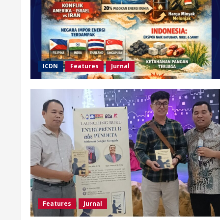
ICDN
Features
Jurnal
Features
Jurnal