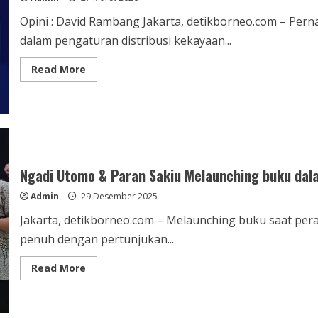
Opini : David Rambang Jakarta, detikborneo.com – Per
dalam pengaturan distribusi kekayaan...
Read
Read More
more
about
Ekonomi
dan
Dilema
Perang
Amerika–
Israel
vs
Iran
Ngadi Utomo & Paran Sakiu Melaunching buku dal
Admin
29 Desember 2025
Jakarta, detikborneo.com – Melaunching buku saat pera
penuh dengan pertunjukan...
Read
Read More
more
about
Ngadi
Utomo
&