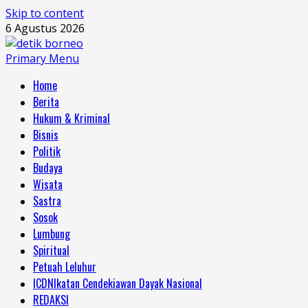
Skip to content
6 Agustus 2026
Primary Menu
Home
Berita
Hukum & Kriminal
Bisnis
Politik
Budaya
Wisata
Sastra
Sosok
Lumbung
Spiritual
Petuah Leluhur
ICDN
Ikatan Cendekiawan Dayak Nasional
REDAKSI