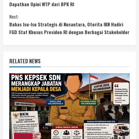
o
Dapatkan Opini WTP dari BPK RI
n
Next:
Bahas Isu-Isu Strategis di Nusantara, Otorita IKN Hadiri
t
FGD Staf Khusus Presiden RI dengan Berbagai Stakeholder
i
n
RELATED NEWS
u
e
R
e
a
d
Berita