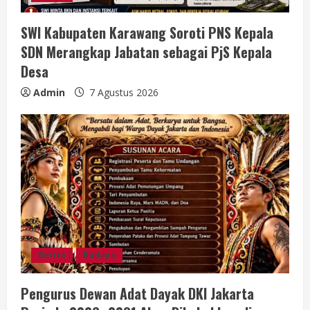
i
SWI Kabupaten Karawang Soroti PNS Kepala
n
SDN Merangkap Jabatan sebagai PjS Kepala
g
Desa
Admin
7 Agustus 2026
Berita
Budaya
Pengurus Dewan Adat Dayak DKI Jakarta