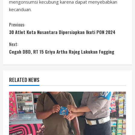
mengonsumsi kecubung karena dapat menyebabkan
kecanduan.
C
Previous:
30 Atlet Kota Nusantara Dipersiapkan Ikuti PON 2024
o
Next:
n
Cegah DBD, RT 15 Griya Artha Rajeg Lakukan Fogging
t
i
RELATED NEWS
n
u
e
R