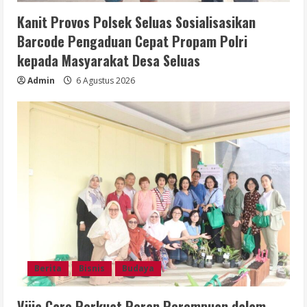
Kanit Provos Polsek Seluas Sosialisasikan
Barcode Pengaduan Cepat Propam Polri
kepada Masyarakat Desa Seluas
Admin
6 Agustus 2026
Berita
Bisnis
Budaya
Vijja Care Perkuat Peran Perempuan dalam