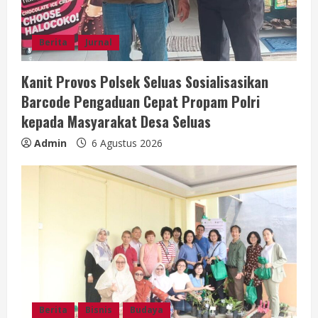
e
a
Berita
Jurnal
d
Kanit Provos Polsek Seluas Sosialisasikan
i
Barcode Pengaduan Cepat Propam Polri
kepada Masyarakat Desa Seluas
n
Admin
6 Agustus 2026
g
Berita
Bisnis
Budaya