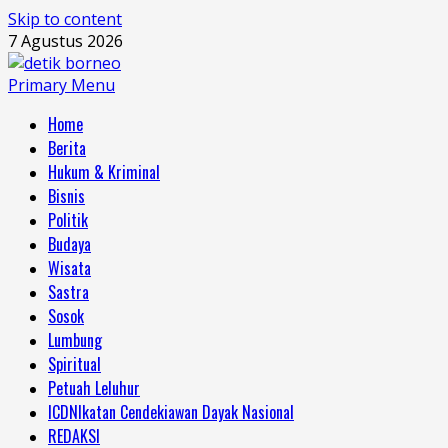
Skip to content
7 Agustus 2026
Primary Menu
Home
Berita
Hukum & Kriminal
Bisnis
Politik
Budaya
Wisata
Sastra
Sosok
Lumbung
Spiritual
Petuah Leluhur
ICDN
Ikatan Cendekiawan Dayak Nasional
REDAKSI