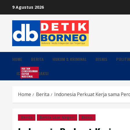
Skip
9 Agustus 2026
to
content
HOME
BERITA
HUKUM & KRIMINAL
BISNIS
POLITI
IKATAN
CENDEKIAWAN
ICDN
REDAKSI
DAYAK
NASIONAL
Home
Berita
Indonesia Perkuat Kerja sama Pe
Berita
Berita Luar Negeri
Bisnis