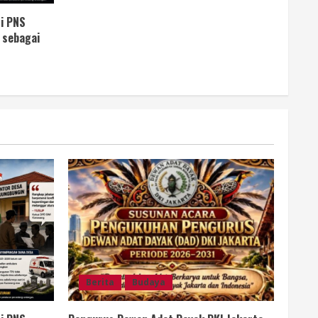
i PNS
 sebagai
Berita
Budaya