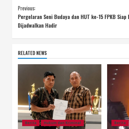
C
Previous:
Pergelaran Seni Budaya dan HUT ke-15 FPKB Siap D
o
Dijadwalkan Hadir
n
t
RELATED NEWS
i
n
u
e
R
e
Berita
Hukum dan Kriminal
Berita