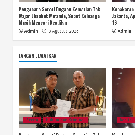
a
Pengacara Soroti Dugaan Kematian Tak
Kebakaran
d
Wajar Elisabet Miranda, Sebut Keluarga
Jakarta, Ap
Masih Mencari Keadilan
16
i
Admin
8 Agustus 2026
Admin
n
g
JANGAN LEWATKAN
Berita
Hukum dan Kriminal
Berita