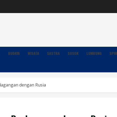
K
BUDAYA
WISATA
SASTRA
SOSOK
LUMBUNG
SPIR
rdagangan dengan Rusia