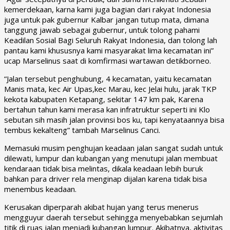
kemerdekaan, karna kami juga bagian dari rakyat Indonesia
juga untuk pak gubernur Kalbar jangan tutup mata, dimana
tanggung jawab sebagai gubernur, untuk tolong pahami
Keadilan Sosial Bagi Seluruh Rakyat Indonesia, dan tolong lah
pantau kami khususnya kami masyarakat lima kecamatan ini”
ucap Marselinus saat di komfirmasi wartawan detikborneo.
“Jalan tersebut penghubung, 4 kecamatan, yaitu kecamatan
Manis mata, kec Air Upas,kec Marau, kec Jelai hulu, jarak TKP
kekota kabupaten Ketapang, sekitar 147 km pak, Karena
bertahun tahun kami merasa kan infratruktur seperti ini Klo
sebutan sih masih jalan provinsi bos ku, tapi kenyataannya bisa
tembus kekalteng” tambah Marselinus Canci.
Memasuki musim penghujan keadaan jalan sangat sudah untuk
dilewati, lumpur dan kubangan yang menutupi jalan membuat
kendaraan tidak bisa melintas, dikala keadaan lebih buruk
bahkan para driver rela menginap dijalan karena tidak bisa
menembus keadaan.
Kerusakan diperparah akibat hujan yang terus menerus
mengguyur daerah tersebut sehingga menyebabkan sejumlah
titik di ruas jalan menjadi kubangan lumpur. Akibatnya, aktivitas