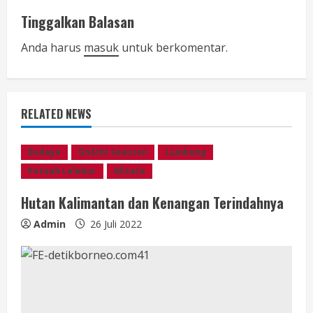
i
Tinggalkan Balasan
n
Anda harus
masuk
untuk berkomentar.
u
e
RELATED NEWS
R
e
Budaya
Gnōthi Seauton
Lumbung
Petuah Leluhur
Wisata
a
Hutan Kalimantan dan Kenangan Terindahnya
d
Admin
26 Juli 2022
i
n
g