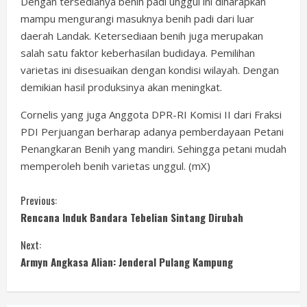
Dengan tersedianya benih padi unggul ini diharapkan
mampu mengurangi masuknya benih padi dari luar
daerah Landak. Ketersediaan benih juga merupakan
salah satu faktor keberhasilan budidaya. Pemilihan
varietas ini disesuaikan dengan kondisi wilayah. Dengan
demikian hasil produksinya akan meningkat.
Cornelis yang juga Anggota DPR-RI Komisi II dari Fraksi
PDI Perjuangan berharap adanya pemberdayaan Petani
Penangkaran Benih yang mandiri. Sehingga petani mudah
memperoleh benih varietas unggul. (mX)
C
Previous:
Rencana Induk Bandara Tebelian Sintang Dirubah
o
Next:
n
Armyn Angkasa Alian: Jenderal Pulang Kampung
t