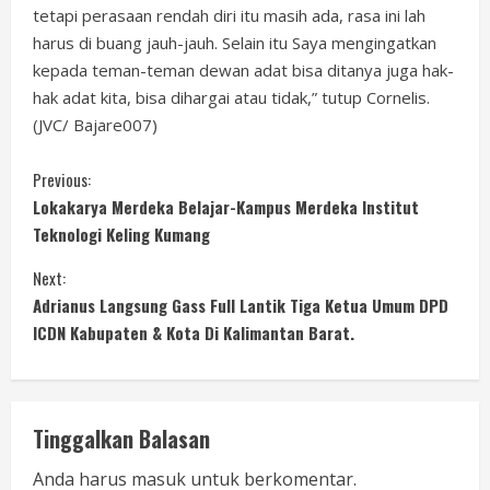
tetapi perasaan rendah diri itu masih ada, rasa ini lah
harus di buang jauh-jauh. Selain itu Saya mengingatkan
kepada teman-teman dewan adat bisa ditanya juga hak-
hak adat kita, bisa dihargai atau tidak,” tutup Cornelis.
(JVC/ Bajare007)
C
Previous:
Lokakarya Merdeka Belajar-Kampus Merdeka Institut
o
Teknologi Keling Kumang
n
Next:
Adrianus Langsung Gass Full Lantik Tiga Ketua Umum DPD
t
ICDN Kabupaten & Kota Di Kalimantan Barat.
i
n
Tinggalkan Balasan
u
Anda harus
masuk
untuk berkomentar.