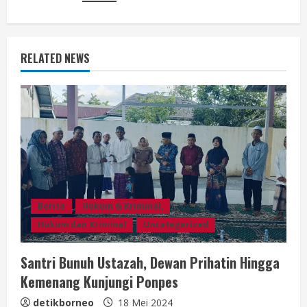
e
R
RELATED NEWS
e
a
d
i
n
g
Berita
Hukum & Kriminal,
Hukum dan Kriminal
Uncategorized
Santri Bunuh Ustazah, Dewan Prihatin Hingga
Kemenang Kunjungi Ponpes
detikborneo
18 Mei 2024