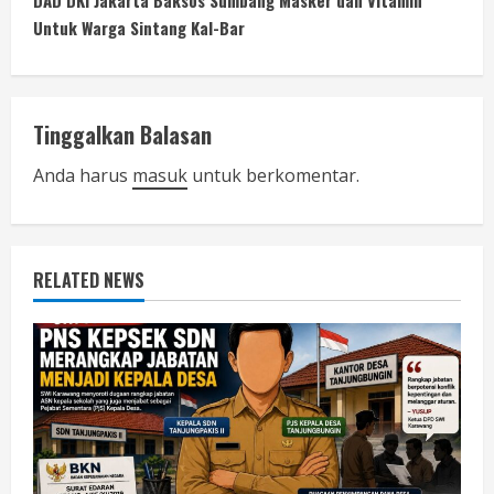
DAD DKI Jakarta Baksos Sumbang Masker dan Vitamin
t
Untuk Warga Sintang Kal-Bar
i
n
Tinggalkan Balasan
u
Anda harus
masuk
untuk berkomentar.
e
R
RELATED NEWS
e
a
d
i
n