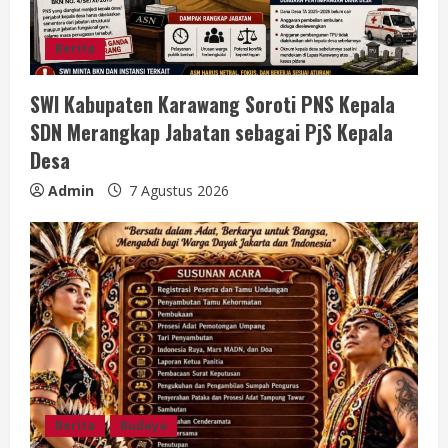
g
Berita
SWI Kabupaten Karawang Soroti PNS Kepala
SDN Merangkap Jabatan sebagai PjS Kepala
Desa
Admin
7 Agustus 2026
Berita
Budaya