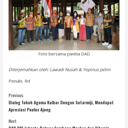
Foto bersama panitia DAD
Diterjemahkan oleh: Lawadi Nusah & Yopinus Jailim
Penulis. Rd
C
Previous:
Dialog Tokoh Agama Kalbar Dengan Sutarmiji, Mendapat
o
Apresiasi Paulus Ajong
n
Next: