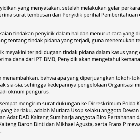
idikan yang menyatakan, setelah melakukan gelar perkara 
rima surat tembusan dari Penyidik perihal Pemberitahuan 
.
kaian tindakan penyidik dalam hal dan menurut cara yang 
ng tentang tindak pidana yang terjadi, guna menemukan t
dik meyakini terjadi dugaan tindak pidana dalam kasus yan
erima dana dari PT BMB, Penyidik akan mengetahui kemana 
 menambahkan, bahwa apa yang diperjuangkan tokoh-tokoh 
ak sia-sia, sehingga kedepannya pengelolaan Organisasi m
ibadi oknum pengurus.
 sempat mengirim surat dukungan ke Dirreskrimum Polda 
yang berlaku, adalah Mutiara Usop selaku anggota Dewan 
nan Adat DAD Kalteng Sumiharja anggota Biro Pertahanan 
alteng Baron Binti dan Mikhael Agusta, serta Frans P mew
.