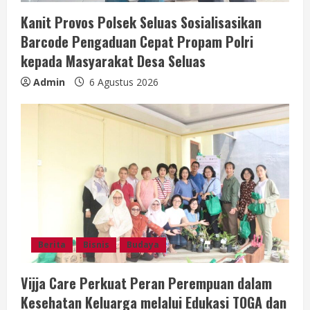
n
Kanit Provos Polsek Seluas Sosialisasikan
Barcode Pengaduan Cepat Propam Polri
g
kepada Masyarakat Desa Seluas
Admin
6 Agustus 2026
Berita
Bisnis
Budaya
Vijja Care Perkuat Peran Perempuan dalam
Kesehatan Keluarga melalui Edukasi TOGA dan