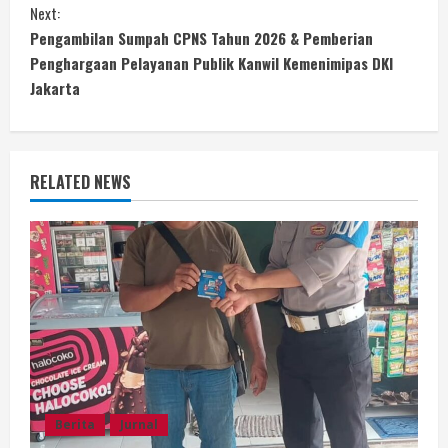
n
Next:
Pengambilan Sumpah CPNS Tahun 2026 & Pemberian
t
Penghargaan Pelayanan Publik Kanwil Kemenimipas DKI
i
Jakarta
n
u
RELATED NEWS
e
R
e
a
d
i
Berita
Jurnal