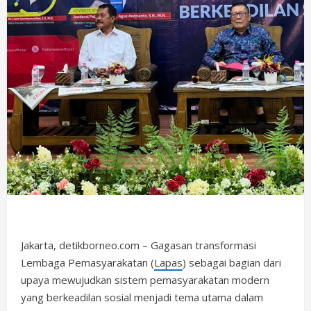
Jakarta, detikborneo.com – Gagasan transformasi
Lembaga Pemasyarakatan (
Lapas
) sebagai bagian dari
upaya mewujudkan sistem pemasyarakatan modern
yang berkeadilan sosial menjadi tema utama dalam