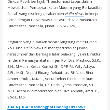
Diskusi Publik bertajuk “Transformasi Lapas dalam
Mewujudkan Pemasyarakatan Modern yang Berkeadilan
Sosial” yang diselenggarakan oleh
Hallo News
bekerja
sama dengan Universitas Pancasila di Aula Nusantara
Universitas Pancasila, Jumat (12/6/2026).
Kegiatan yang disiarkan secara langsung melalui kanal
YouTube
Hallo News
ini menghadirkan sejumlah
narasumber dari berbagai latar belakang, yakni Direktur
Jenderal Pemasyarakatan, Irjen Pol. Drs. Mashudi, S.I.K.,
S.H., M.Hum., Ketua Komisi XIII DPR RI, Willy Aditya,
S.Fil., M.Si., Deputi Bidang Rehabilitasi BNN, dr. Bina
Ampera Bukit, M.Kes., serta Dekan Fakultas Hukum
Universitas Pancasila, Dr. Lisda Syamsumardian, S.H.,
M.H.. Acara ini dimoderatori oleh Rika Aprianti, Amd.IP.,
S.Sos., M.Si.
BACA JUGA : Kesbangpol Undang DPD SWI