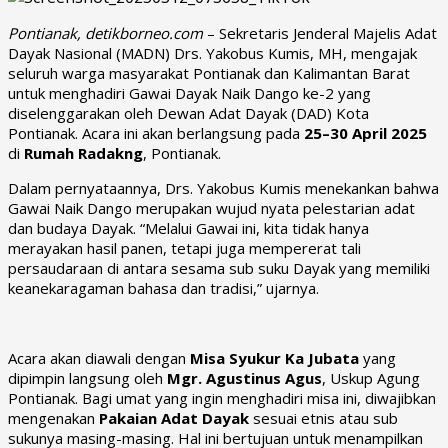
Pontianak, detikborneo.com
– Sekretaris Jenderal Majelis Adat
Dayak Nasional (MADN) Drs. Yakobus Kumis, MH, mengajak
seluruh warga masyarakat Pontianak dan Kalimantan Barat
untuk menghadiri Gawai Dayak Naik Dango ke-2 yang
diselenggarakan oleh Dewan Adat Dayak (DAD) Kota
Pontianak. Acara ini akan berlangsung pada
25–30 April 2025
di
Rumah Radakng
, Pontianak.
Dalam pernyataannya, Drs. Yakobus Kumis menekankan bahwa
Gawai Naik Dango merupakan wujud nyata pelestarian adat
dan budaya Dayak. “Melalui Gawai ini, kita tidak hanya
merayakan hasil panen, tetapi juga mempererat tali
persaudaraan di antara sesama sub suku Dayak yang memiliki
keanekaragaman bahasa dan tradisi,” ujarnya.
Acara akan diawali dengan
Misa Syukur Ka Jubata
yang
dipimpin langsung oleh
Mgr. Agustinus Agus
, Uskup Agung
Pontianak. Bagi umat yang ingin menghadiri misa ini, diwajibkan
mengenakan
Pakaian Adat Dayak
sesuai etnis atau sub
sukunya masing-masing. Hal ini bertujuan untuk menampilkan