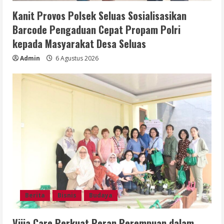
Kanit Provos Polsek Seluas Sosialisasikan
Barcode Pengaduan Cepat Propam Polri
kepada Masyarakat Desa Seluas
Admin
6 Agustus 2026
Berita
Bisnis
Budaya
Vijja Care Perkuat Peran Perempuan dalam