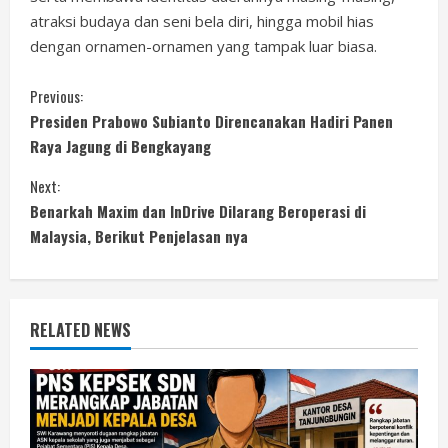
atraksi budaya dan seni bela diri, hingga mobil hias
dengan ornamen-ornamen yang tampak luar biasa.
C
Previous:
Presiden Prabowo Subianto Direncanakan Hadiri Panen
o
Raya Jagung di Bengkayang
n
Next:
Benarkah Maxim dan InDrive Dilarang Beroperasi di
t
Malaysia, Berikut Penjelasan nya
i
n
RELATED NEWS
u
e
R