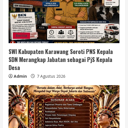
e
a
d
Berita
i
SWI Kabupaten Karawang Soroti PNS Kepala
n
SDN Merangkap Jabatan sebagai PjS Kepala
g
Desa
Admin
7 Agustus 2026