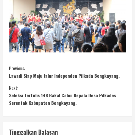
C
Previous:
Lawadi Siap Maju Jalur Independen Pilkada Bengkayang.
o
Next:
n
Seleksi Tertulis 148 Bakal Calon Kepala Desa Pilkades
Serentak Kabupaten Bengkayang.
t
i
n
Tinggalkan Balasan