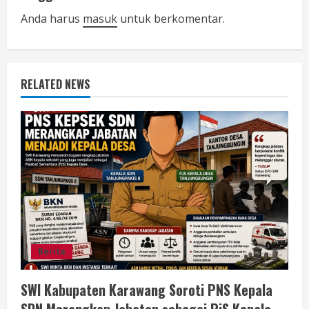
u
Anda harus
masuk
untuk berkomentar.
e
R
RELATED NEWS
e
a
d
i
n
g
Berita
SWI Kabupaten Karawang Soroti PNS Kepala