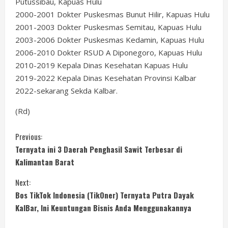
Putussibau, Kapuas Hulu
2000-2001 Dokter Puskesmas Bunut Hilir, Kapuas Hulu
2001-2003 Dokter Puskesmas Semitau, Kapuas Hulu
2003-2006 Dokter Puskesmas Kedamin, Kapuas Hulu
2006-2010 Dokter RSUD A Diponegoro, Kapuas Hulu
2010-2019 Kepala Dinas Kesehatan Kapuas Hulu
2019-2022 Kepala Dinas Kesehatan Provinsi Kalbar
2022-sekarang Sekda Kalbar.
(Rd)
C
Previous:
Ternyata ini 3 Daerah Penghasil Sawit Terbesar di
o
Kalimantan Barat
n
Next:
Bos TikTok Indonesia (TikOner) Ternyata Putra Dayak
t
KalBar, Ini Keuntungan Bisnis Anda Menggunakannya
i