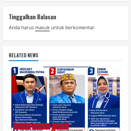
n
Tinggalkan Balasan
u
Anda harus
masuk
untuk berkomentar.
e
R
RELATED NEWS
e
a
d
i
n
g
Berita
Politik
Sosok