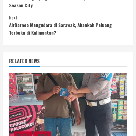
o
Season City
n
Next:
AirBorneo Mengudara di Sarawak, Akankah Peluang
t
Terbuka di Kalimantan?
i
n
RELATED NEWS
u
e
R
e
a
d
Berita
Jurnal