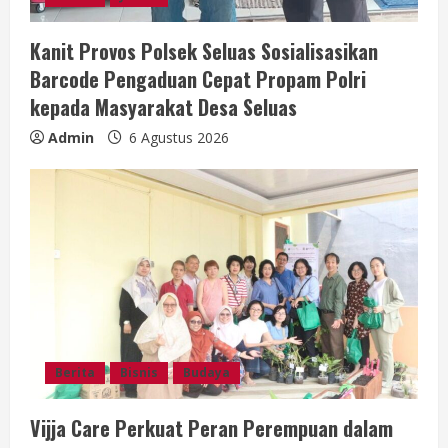
i
Kanit Provos Polsek Seluas Sosialisasikan
n
Barcode Pengaduan Cepat Propam Polri
g
kepada Masyarakat Desa Seluas
Admin
6 Agustus 2026
Berita
Bisnis
Budaya
Vijja Care Perkuat Peran Perempuan dalam