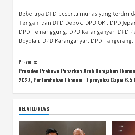
Beberapa DPD peserta munas yang terdiri 
Tengah, dan DPD Depok, DPD OKI, DPD Jepar
DPD Temanggung, DPD Karanganyar, DPD Pe
Boyolali, DPD Karanganyar, DPD Tangerang, 
C
Previous:
Presiden Prabowo Paparkan Arah Kebijakan Ekonom
o
2027, Pertumbuhan Ekonomi Diproyeksi Capai 6,5 
n
t
RELATED NEWS
i
n