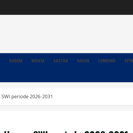
K
BUDAYA
WISATA
SASTRA
SOSOK
LUMBUNG
SPIR
m SWI periode 2026-2031