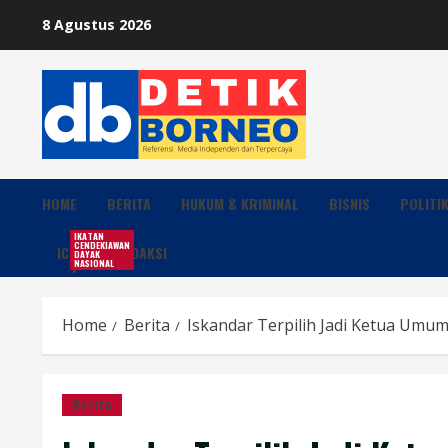
Skip
8 Agustus 2026
to
content
HOME
BERITA
HUKUM & KRIMINAL
BISNIS
POLITI
IKATAN
CENDEKIAWAN
ICDN
REDAKSI
DAYAK
NASIONAL
Home
Berita
Iskandar Terpilih Jadi Ketua Umu
Berita