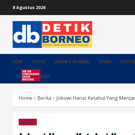
Skip
8 Agustus 2026
to
content
HOME
BERITA
HUKUM & KRIMINAL
BISNIS
POLITI
IKATAN
CENDEKIAWAN
ICDN
REDAKSI
DAYAK
NASIONAL
Home
Berita
Jokowi Harus Ketahui Yang Menjad
Berita