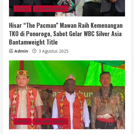
g
Berita
Petuah Leluhur
Hisar “The Pacman” Mawan Raih Kemenangan
TKO di Ponorogo, Sabet Gelar WBC Silver Asia
Bantamweight Title
Admin
3 Agustus 2025
Berita
Petuah Leluhur