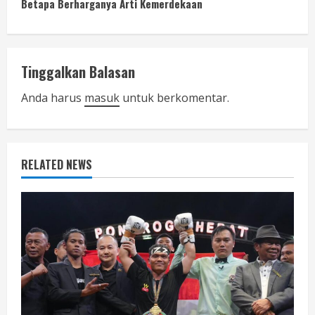
Betapa Berharganya Arti Kemerdekaan
t
i
n
Tinggalkan Balasan
u
Anda harus
masuk
untuk berkomentar.
e
R
RELATED NEWS
e
a
d
i
n