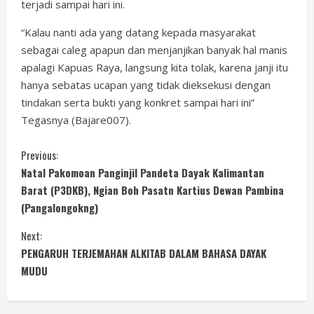
terjadi sampai hari ini.
“Kalau nanti ada yang datang kepada masyarakat
sebagai caleg apapun dan menjanjikan banyak hal manis
apalagi Kapuas Raya, langsung kita tolak, karena janji itu
hanya sebatas ucapan yang tidak dieksekusi dengan
tindakan serta bukti yang konkret sampai hari ini”
Tegasnya (Bajare007).
C
Previous:
Natal Pakomoan Panginjil Pandeta Dayak Kalimantan
o
Barat (P3DKB), Ngian Boh Pasatn Kartius Dewan Pambina
(Pangalongokng)
n
Next:
t
PENGARUH TERJEMAHAN ALKITAB DALAM BAHASA DAYAK
i
MUDU
n