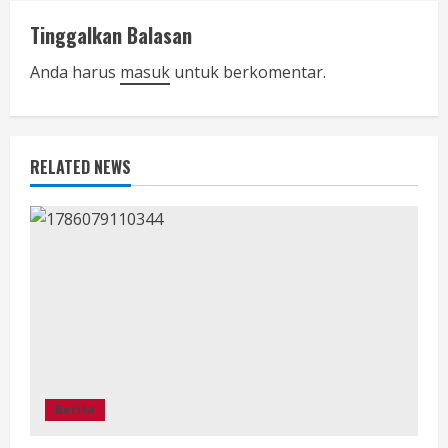
u
Tinggalkan Balasan
e
Anda harus
masuk
untuk berkomentar.
R
e
RELATED NEWS
a
d
i
n
g
Berita