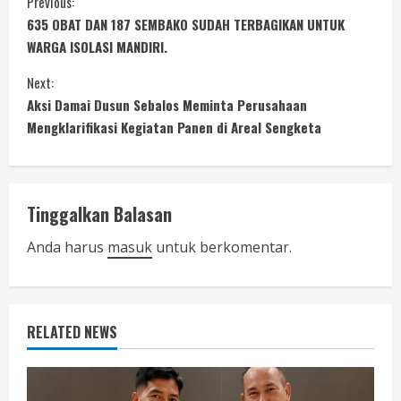
C
Previous:
635 OBAT DAN 187 SEMBAKO SUDAH TERBAGIKAN UNTUK
o
WARGA ISOLASI MANDIRI.
n
Next:
Aksi Damai Dusun Sebalos Meminta Perusahaan
t
Mengklarifikasi Kegiatan Panen di Areal Sengketa
i
n
Tinggalkan Balasan
u
Anda harus
masuk
untuk berkomentar.
e
R
RELATED NEWS
e
a