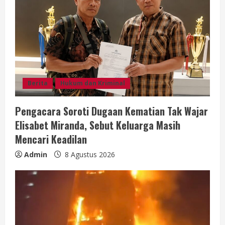
d
i
n
g
Berita
Hukum dan Kriminal
Pengacara Soroti Dugaan Kematian Tak Wajar
Elisabet Miranda, Sebut Keluarga Masih
Mencari Keadilan
Admin
8 Agustus 2026