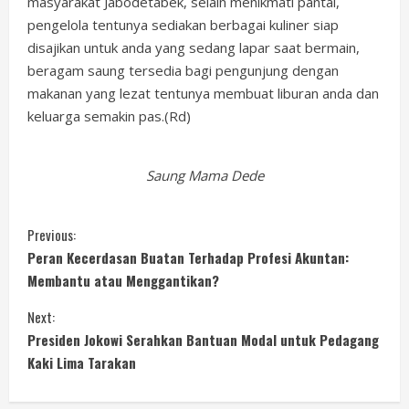
masyarakat Jabodetabek, selain menikmati pantai,
pengelola tentunya sediakan berbagai kuliner siap
disajikan untuk anda yang sedang lapar saat bermain,
beragam saung tersedia bagi pengunjung dengan
makanan yang lezat tentunya membuat liburan anda dan
keluarga semakin pas.(Rd)
Saung Mama Dede
C
Previous:
Peran Kecerdasan Buatan Terhadap Profesi Akuntan:
o
Membantu atau Menggantikan?
n
Next:
Presiden Jokowi Serahkan Bantuan Modal untuk Pedagang
t
Kaki Lima Tarakan
i