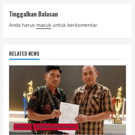
n
Tinggalkan Balasan
u
Anda harus
masuk
untuk berkomentar.
e
R
RELATED NEWS
e
a
d
i
n
g
Berita
Hukum dan Kriminal