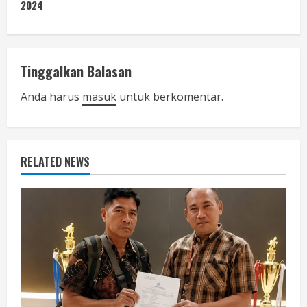
t
2024
i
n
Tinggalkan Balasan
u
Anda harus
masuk
untuk berkomentar.
e
R
RELATED NEWS
e
a
d
i
n