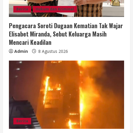
g
Berita
Hukum dan Kriminal
Pengacara Soroti Dugaan Kematian Tak Wajar
Elisabet Miranda, Sebut Keluarga Masih
Mencari Keadilan
Admin
8 Agustus 2026
Berita