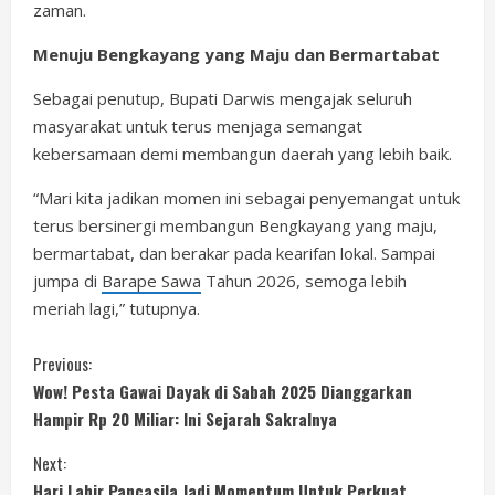
zaman.
Menuju Bengkayang yang Maju dan Bermartabat
Sebagai penutup, Bupati Darwis mengajak seluruh
masyarakat untuk terus menjaga semangat
kebersamaan demi membangun daerah yang lebih baik.
“Mari kita jadikan momen ini sebagai penyemangat untuk
terus bersinergi membangun Bengkayang yang maju,
bermartabat, dan berakar pada kearifan lokal. Sampai
jumpa di
Barape Sawa
Tahun 2026, semoga lebih
meriah lagi,” tutupnya.
C
Previous:
Wow! Pesta Gawai Dayak di Sabah 2025 Dianggarkan
o
Hampir Rp 20 Miliar: Ini Sejarah Sakralnya
n
Next:
Hari Lahir Pancasila Jadi Momentum Untuk Perkuat