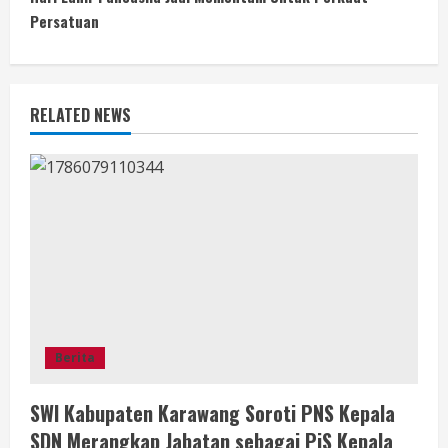
t
Persatuan
i
n
RELATED NEWS
u
e
R
e
a
d
Berita
i
SWI Kabupaten Karawang Soroti PNS Kepala
n
SDN Merangkap Jabatan sebagai PjS Kepala