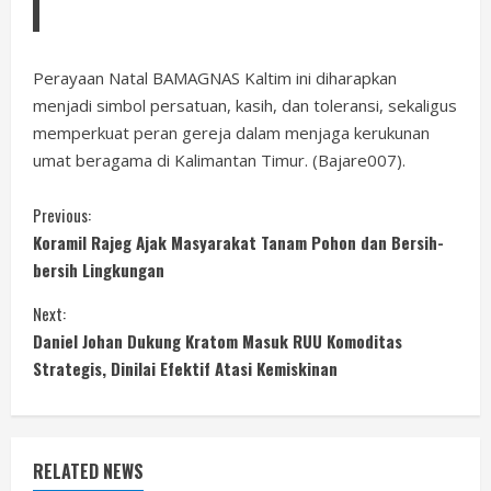
Perayaan Natal BAMAGNAS Kaltim ini diharapkan
menjadi simbol persatuan, kasih, dan toleransi, sekaligus
memperkuat peran gereja dalam menjaga kerukunan
umat beragama di Kalimantan Timur. (Bajare007).
C
Previous:
Koramil Rajeg Ajak Masyarakat Tanam Pohon dan Bersih-
o
bersih Lingkungan
n
Next:
Daniel Johan Dukung Kratom Masuk RUU Komoditas
t
Strategis, Dinilai Efektif Atasi Kemiskinan
i
n
RELATED NEWS