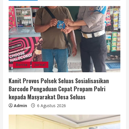
u
e
R
e
a
d
Berita
Jurnal
i
Kanit Provos Polsek Seluas Sosialisasikan
n
Barcode Pengaduan Cepat Propam Polri
g
kepada Masyarakat Desa Seluas
Admin
6 Agustus 2026