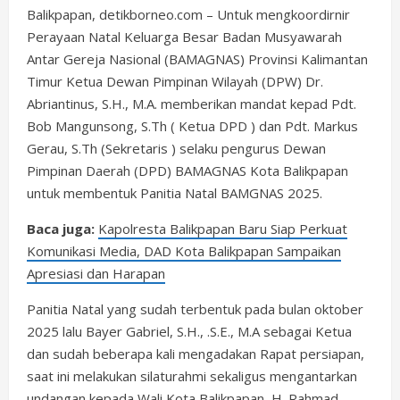
Balikpapan, detikborneo.com – Untuk mengkoordirnir
Perayaan Natal Keluarga Besar Badan Musyawarah
Antar Gereja Nasional (BAMAGNAS) Provinsi Kalimantan
Timur Ketua Dewan Pimpinan Wilayah (DPW) Dr.
Abriantinus, S.H., M.A. memberikan mandat kepad Pdt.
Bob Mangunsong, S.Th ( Ketua DPD ) dan Pdt. Markus
Gerau, S.Th (Sekretaris ) selaku pengurus Dewan
Pimpinan Daerah (DPD) BAMAGNAS Kota Balikpapan
untuk membentuk Panitia Natal BAMGNAS 2025.
Baca juga:
Kapolresta Balikpapan Baru Siap Perkuat
Komunikasi Media, DAD Kota Balikpapan Sampaikan
Apresiasi dan Harapan
Panitia Natal yang sudah terbentuk pada bulan oktober
2025 lalu Bayer Gabriel, S.H., .S.E., M.A sebagai Ketua
dan sudah beberapa kali mengadakan Rapat persiapan,
saat ini melakukan silaturahmi sekaligus mengantarkan
undangan kepada Wali Kota Balikpapan, H. Rahmad