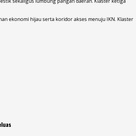
stik sekaligus lumbung pangan daerah. Klaster ketiga
an ekonomi hijau serta koridor akses menuju IKN. Klaster
eluas