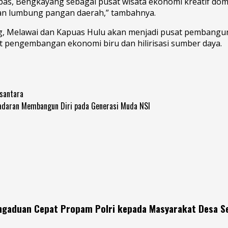
as, Bengkayang sebagai pusat wisata ekonomi kreatif dome
 dan lumbung pangan daerah,” tambahnya.
ng, Melawai dan Kapuas Hulu akan menjadi pusat pembangun
t pengembangan ekonomi biru dan hilirisasi sumber daya.
usantara
sadaran Membangun Diri pada Generasi Muda NSI
engaduan Cepat Propam Polri kepada Masyarakat Desa S