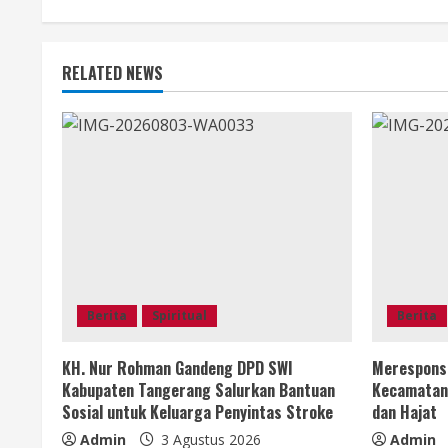
n
u
RELATED NEWS
e
R
e
a
d
i
Berita
Spiritual
Berita
n
KH. Nur Rohman Gandeng DPD SWI
Merespons 
Kabupaten Tangerang Salurkan Bantuan
Kecamatan 
g
Sosial untuk Keluarga Penyintas Stroke
dan Hajat
Admin
3 Agustus 2026
Admin