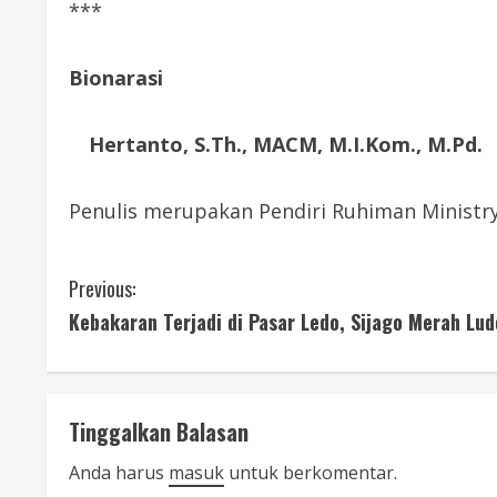
***
Bionarasi
Hertanto, S.Th., MACM, M.I.Kom., M.Pd.
Penulis merupakan Pendiri Ruhiman Ministry
C
Previous:
Kebakaran Terjadi di Pasar Ledo, Sijago Merah Lu
o
n
t
Tinggalkan Balasan
i
Anda harus
masuk
untuk berkomentar.