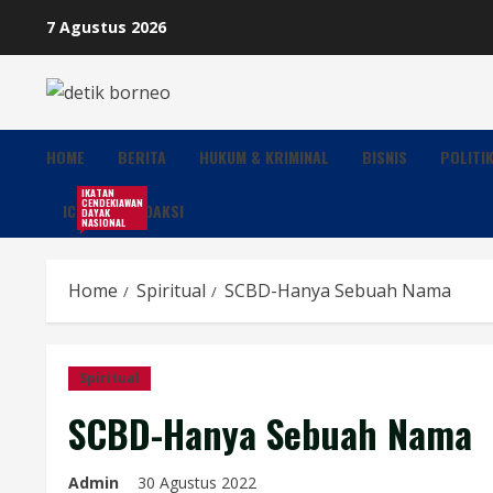
Skip
7 Agustus 2026
to
content
HOME
BERITA
HUKUM & KRIMINAL
BISNIS
POLITI
IKATAN
CENDEKIAWAN
ICDN
REDAKSI
DAYAK
NASIONAL
Home
Spiritual
SCBD-Hanya Sebuah Nama
Spiritual
SCBD-Hanya Sebuah Nama
Admin
30 Agustus 2022