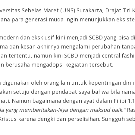
iversitas Sebelas Maret (UNS) Surakarta, Drajat Tr
mana para generasi muda ingin menunjukkan eksiste
odern dan eksklusif kini menjadi SCBD yang bisa d
Nama dan kesan akhirnya mengalami perubahan ta
gan tertentu, namun kini SCBD menjadi central fa
un berusaha mengadopsi kegiatan tersebut.
igunakan oleh orang lain untuk kepentingan diri m
 akan setuju dengan pendapat saya bahwa bila nama 
anati. Namun bagaimana dengan ayat dalam Filipi 1:
pula yang memberitakan-Nya dengan maksud baik.”
Ras
Kristus karena dengki dan perselisihan. Sungguh s