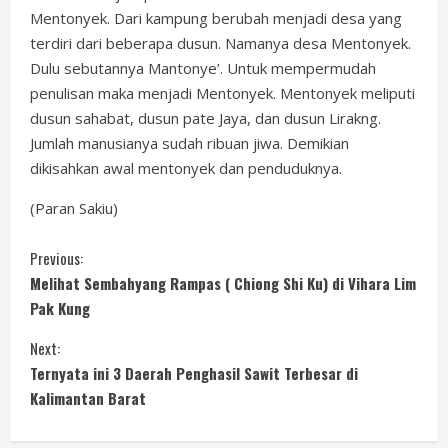
Mentonyek. Dari kampung berubah menjadi desa yang
terdiri dari beberapa dusun. Namanya desa Mentonyek.
Dulu sebutannya Mantonye’. Untuk mempermudah
penulisan maka menjadi Mentonyek. Mentonyek meliputi
dusun sahabat, dusun pate Jaya, dan dusun Lirakng.
Jumlah manusianya sudah ribuan jiwa. Demikian
dikisahkan awal mentonyek dan penduduknya.
(Paran Sakiu)
C
Previous:
Melihat Sembahyang Rampas ( Chiong Shi Ku) di Vihara Lim
o
Pak Kung
n
Next:
Ternyata ini 3 Daerah Penghasil Sawit Terbesar di
t
Kalimantan Barat
i