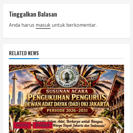
n
Tinggalkan Balasan
u
Anda harus
masuk
untuk berkomentar.
e
R
RELATED NEWS
e
a
d
i
n
g
Berita
Budaya