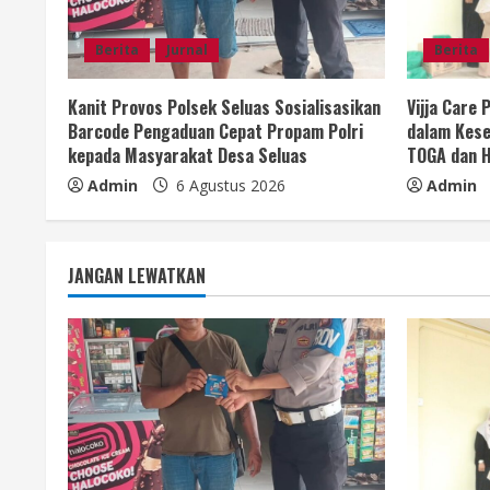
e
Berita
Jurnal
Berita
a
Kanit Provos Polsek Seluas Sosialisasikan
Vijja Care
d
Barcode Pengaduan Cepat Propam Polri
dalam Kese
kepada Masyarakat Desa Seluas
TOGA dan H
i
Admin
6 Agustus 2026
Admin
n
g
JANGAN LEWATKAN