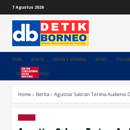
Skip
7 Agustus 2026
to
content
HOME
BERITA
HUKUM & KRIMINAL
BISNIS
POLITI
IKATAN
CENDEKIAWAN
ICDN
REDAKSI
DAYAK
NASIONAL
Home
Berita
Agustiar Sabran Terima Audiensi
Berita