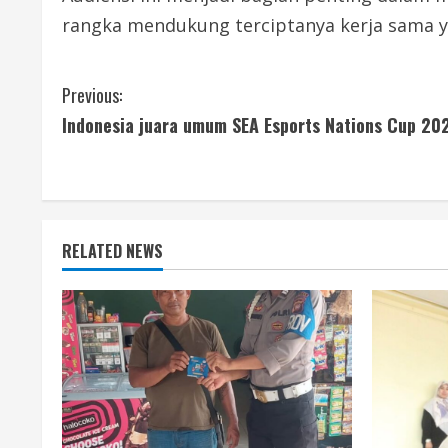
rangka mendukung terciptanya kerja sama ya
C
Previous:
Indonesia juara umum SEA Esports Nations Cup 20
o
n
t
RELATED NEWS
i
n
u
e
R