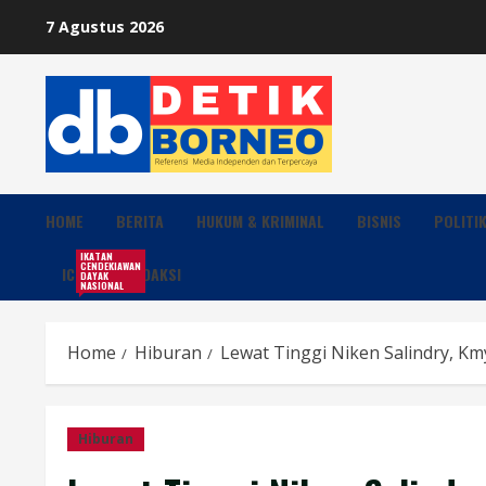
Skip
7 Agustus 2026
to
content
HOME
BERITA
HUKUM & KRIMINAL
BISNIS
POLITI
IKATAN
CENDEKIAWAN
ICDN
REDAKSI
DAYAK
NASIONAL
Home
Hiburan
Lewat Tinggi Niken Salindry, K
Hiburan