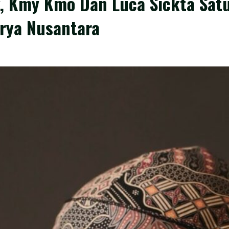
y, Kmy Kmo Dan Luca Sickta Sat
rya Nusantara