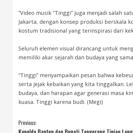
”Video musik “Tinggi” juga menjadi salah sat
Jakarta, dengan konsep produksi berskala ko
kostum tradisional yang terinspirasi dari k
Seluruh elemen visual dirancang untuk m
memiliki akar sejarah dan budaya yang sam
“Tinggi” menyampaikan pesan bahwa kebesara
serta jejak kebaikan yang kita tinggalkan. 
budaya, dan harapan agar generasi masa kin
kuasa. Tinggi karena budi. (Megi)
C
Previous:
Kapolda Banten dan Bupati Tangerang Tinjau Lan