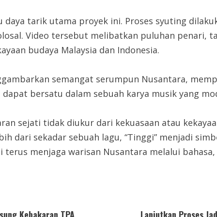
u daya tarik utama proyek ini. Proses syuting dilaku
losal. Video tersebut melibatkan puluhan penari, ta
ekayaan budaya Malaysia dan Indonesia.
enggambarkan semangat serumpun Nusantara, memp
a dapat bersatu dalam sebuah karya musik yang mo
n sejati tidak diukur dari kekuasaan atau kekayaan
Lebih dari sekadar sebuah lagu, “Tinggi” menjadi s
i terus menjaga warisan Nusantara melalui bahasa, 
gsung Kebakaran TPA
Lanjutkan Proses Ja