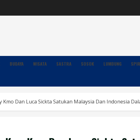
K
BUDAYA
WISATA
SASTRA
SOSOK
LUMBUNG
SPIR
my Kmo Dan Luca Sickta Satukan Malaysia Dan Indonesia D