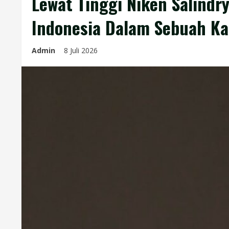
Lewat Tinggi Niken Salindr
Indonesia Dalam Sebuah Ka
Admin
8 Juli 2026