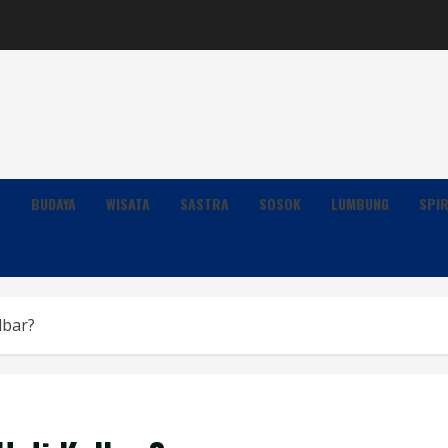
K
BUDAYA
WISATA
SASTRA
SOSOK
LUMBUNG
SPIR
lbar?