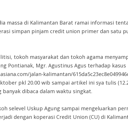
dia massa di Kalimantan Barat ramai informasi ten
rasi simpan pinjam credit union primer dan satu pu
olitisi, tokoh masyarakat dan tokoh agama menyamp
ng Pontianak, Mgr. Agustinus Agus terhadap kasus in
ompasiana.com/jalan-kalimantan/615da5c23ec8e04994
ober pkl 20.00 wib sampai artikel ini sya tulis (12.2
g banyak dibaca dalam waktu singkat.
koh selevel Uskup Agung sampai mengeluarkan pern
terjadi dengan koperasi Credit Union (CU) di Kalima