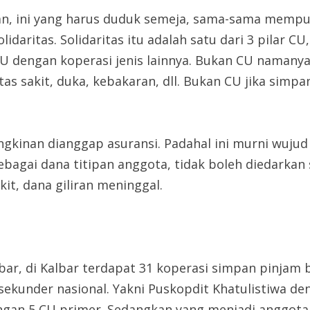
an, ini yang harus duduk semeja, sama-sama mempu
idaritas. Solidaritas itu adalah satu dari 3 pilar CU
CU dengan koperasi jenis lainnya. Bukan CU namanya
itas sakit, duka, kebakaran, dll. Bukan CU jika sim
ngkinan dianggap asuransi. Padahal ini murni wujud
ebagai dana titipan anggota, tidak boleh diedarkan 
akit, dana giliran meninggal.
r, di Kalbar terdapat 31 koperasi simpan pinjam be
sekunder nasional. Yakni Puskopdit Khatulistiwa d
gan 5 CU primer. Sedangkan yang menjadi anggota s