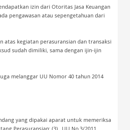
ndapatkan izin dari Otoritas Jasa Keuangan
u ada pengawasan atau sepengetahuan dari
 atas kegiatan perasuransian dan transaksi
ud sudah dimiliki, sama dengan ijin-ijin
diduga melanggar UU Nomor 40 tahun 2014
undang yang dipakai aparat untuk memeriksa
ntang Perasuransian; (3). UU No.3/2011