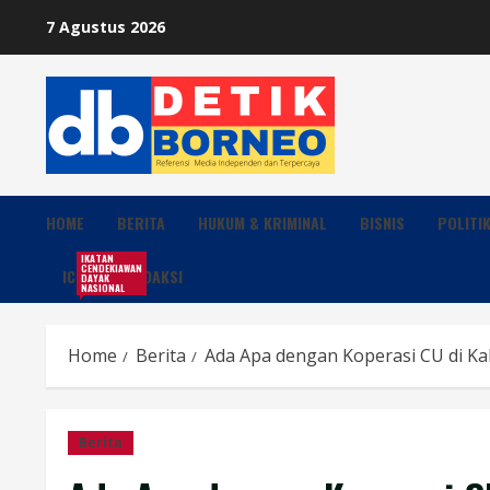
Skip
7 Agustus 2026
to
content
HOME
BERITA
HUKUM & KRIMINAL
BISNIS
POLITI
IKATAN
CENDEKIAWAN
ICDN
REDAKSI
DAYAK
NASIONAL
Home
Berita
Ada Apa dengan Koperasi CU di Ka
Berita