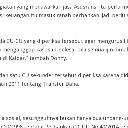
iatan yang menawarkan jasa Asusransi itu perlu me
aksi keuangan itu masuk ranah perbankan. Jadi perl
 CU-CU yang diperiksa tersebut agar mengurus ijin
menganggap kasus ini selesai bila semua ijin dimaks
da di Kalbar,” tambah Donny.
r dan satu CU sekunder tersebut diperiksa karena 
un 2011 tentang Transfer Dana.
dia sosial, sesungguhnya bukan hanya dua undang-
 No.10/1998 tentang Perbankan (2). UU No.40/2014 te