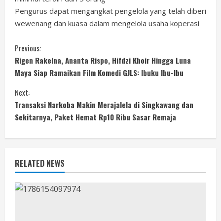
Pengurus dapat mengangkat pengelola yang telah diberi
wewenang dan kuasa dalam mengelola usaha koperasi
C
Previous:
Rigen Rakelna, Ananta Rispo, Hifdzi Khoir Hingga Luna
o
Maya Siap Ramaikan Film Komedi GJLS: Ibuku Ibu-Ibu
n
Next:
Transaksi Narkoba Makin Merajalela di Singkawang dan
t
Sekitarnya, Paket Hemat Rp10 Ribu Sasar Remaja
i
n
RELATED NEWS
u
e
R