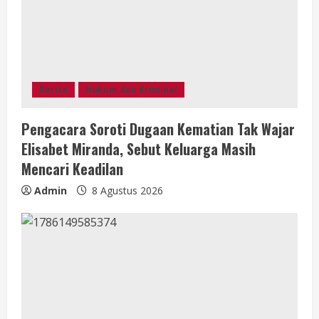
e
a
d
Berita
Hukum dan Kriminal
i
Pengacara Soroti Dugaan Kematian Tak Wajar
n
Elisabet Miranda, Sebut Keluarga Masih
g
Mencari Keadilan
Admin
8 Agustus 2026