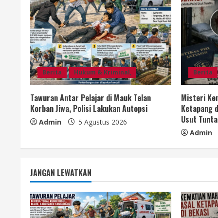
u
e
R
e
Berita
Hukum & Kriminal,
Berita
a
Tawuran Antar Pelajar di Mauk Telan
Misteri Ke
d
Korban Jiwa, Polisi Lakukan Autopsi
Ketapang d
Usut Tunta
i
Admin
5 Agustus 2026
Admin
n
g
JANGAN LEWATKAN