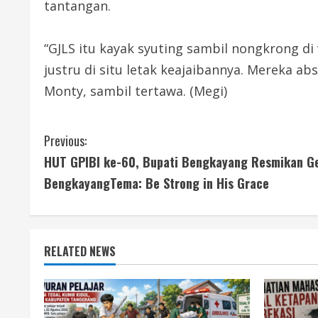
tantangan.
“GJLS itu kayak syuting sambil nongkrong di
justru di situ letak keajaibannya. Mereka a
Monty, sambil tertawa. (Megi)
C
Previous:
HUT GPIBI ke-60, Bupati Bengkayang Resmikan G
o
BengkayangTema: Be Strong in His Grace
n
t
RELATED NEWS
i
n