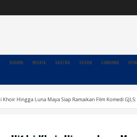
K
BUDAYA
WISATA
SASTRA
SOSOK
LUMBUNG
SPIR
zi Khoir Hingga Luna Maya Siap Ramaikan Film Komedi GJLS: