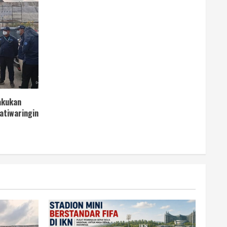
akukan
atiwaringin