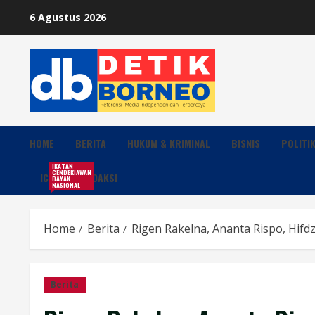
Skip
6 Agustus 2026
to
content
HOME
BERITA
HUKUM & KRIMINAL
BISNIS
POLITI
IKATAN
CENDEKIAWAN
ICDN
REDAKSI
DAYAK
NASIONAL
Home
Berita
Rigen Rakelna, Ananta Rispo, Hifd
Berita