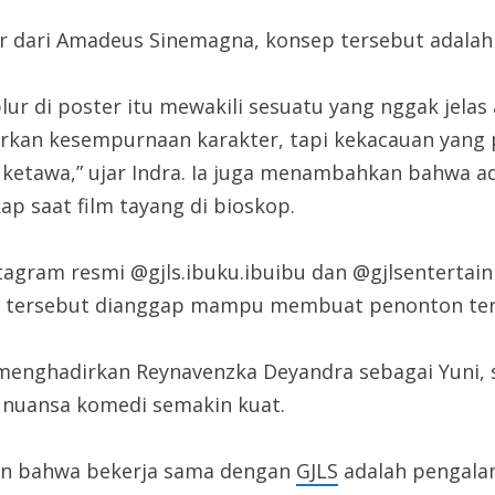
er dari Amadeus Sinemagna, konsep tersebut adalah 
ur di poster itu mewakili sesuatu yang nggak jelas a
kan kesempurnaan karakter, tapi kekacauan yang
 ketawa,” ujar Indra. Ia juga menambahkan bahwa a
ap saat film tayang di bioskop.
Instagram resmi @gjls.ibuku.ibuibu dan @gjlsentert
ikan tersebut dianggap mampu membuat penonton ter
t menghadirkan Reynavenzka Deyandra sebagai Yuni, 
nuansa komedi semakin kuat.
an bahwa bekerja sama dengan
GJLS
adalah pengala