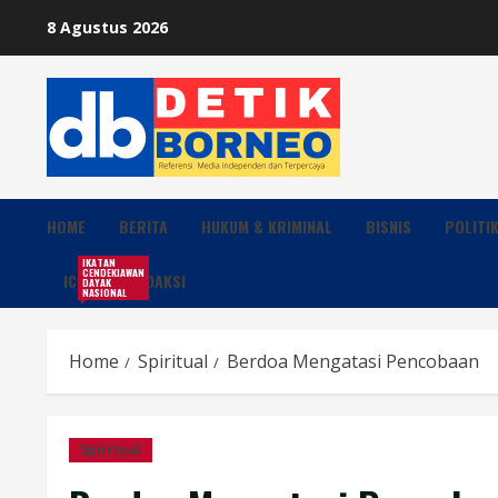
Skip
8 Agustus 2026
to
content
HOME
BERITA
HUKUM & KRIMINAL
BISNIS
POLITI
IKATAN
CENDEKIAWAN
ICDN
REDAKSI
DAYAK
NASIONAL
Home
Spiritual
Berdoa Mengatasi Pencobaan
Spiritual