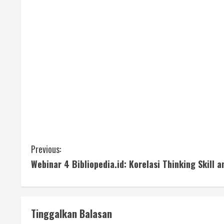
C
Previous:
Webinar 4 Bibliopedia.id: Korelasi Thinking Skill 
o
n
t
Tinggalkan Balasan