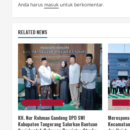
i
Anda harus
masuk
untuk berkomentar.
n
u
RELATED NEWS
e
R
e
a
d
i
Berita
Spiritual
Berita
n
KH. Nur Rohman Gandeng DPD SWI
Merespons 
Kabupaten Tangerang Salurkan Bantuan
Kecamatan 
g