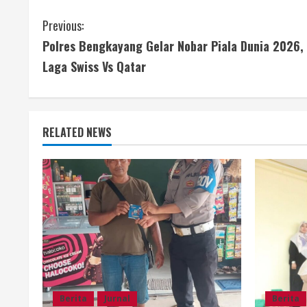
C
Previous:
Polres Bengkayang Gelar Nobar Piala Dunia 2026,
o
Laga Swiss Vs Qatar
n
t
RELATED NEWS
i
n
u
e
R
e
Berita
Jurnal
Berita