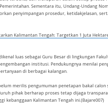
i Pemerintahan. Sementara itu, Undang-Undang N
rkan penyimpangan prosedur, ketidakjelasan, serta
arkan Kalimantan Tengah: Targetkan 1 Juta Hektar
dikenal luas sebagai Guru Besar di lingkungan Faku
pengembangan institusi. Pendukungnya menilai peng
pertanyaan di berbagai kalangan.
ek belum merilis pengumuman penetapan bakal calon 
luruh pihak berharap proses tetap dijaga transpar
gi kebanggaan Kalimantan Tengah ini.(Bajare007)