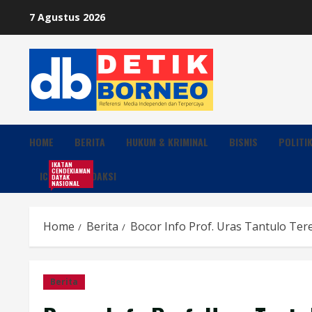
Skip
7 Agustus 2026
to
content
HOME
BERITA
HUKUM & KRIMINAL
BISNIS
POLITI
IKATAN
CENDEKIAWAN
ICDN
REDAKSI
DAYAK
NASIONAL
Home
Berita
Bocor Info Prof. Uras Tantulo Ter
Berita