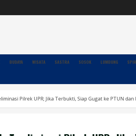
K
BUDAYA
WISATA
SASTRA
SOSOK
LUMBUNG
SPIR
eliminasi Pilrek UPR; Jika Terbukti, Siap Gugat ke PTUN 