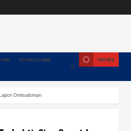
ITUAL
PETUAH LELUHUR
PARTNER
dan Lapor Ombudsman