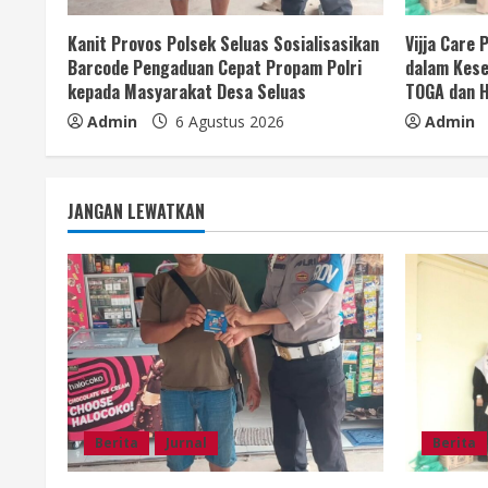
a
Kanit Provos Polsek Seluas Sosialisasikan
Vijja Care
d
Barcode Pengaduan Cepat Propam Polri
dalam Kese
kepada Masyarakat Desa Seluas
TOGA dan H
i
Admin
6 Agustus 2026
Admin
n
g
JANGAN LEWATKAN
Berita
Jurnal
Berita