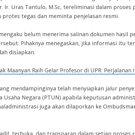
 Ir. Uras Tantulo, M.Sc, tereliminasi dalam proses p
 protes tegas dan meminta penjelasan resmi.
 mengaku belum menerima salinan dokumen hasil pen
ebut. Pihaknya menegaskan, jika informasi itu te
ah disiapkan.
yak Maanyan Raih Gelar Profesor di UPR: Perjalanan I
yang mendampinginya telah menyiapkan jalur penyel
a Usaha Negara (PTUN) apabila keputusan administ
a maladministrasi juga akan dilaporkan ke Ombudsma
dil, terbuka, dan transparan dalam setiap proses